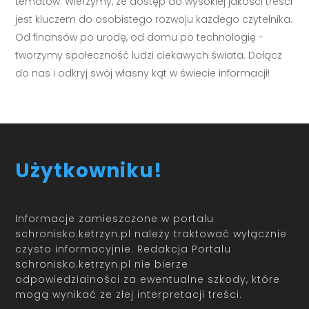
tematów. Wierzymy, że dostęp do wysokiej jakości treści
jest kluczem do osobistego rozwoju każdego czytelnika.
Od finansów po urodę, od domu po technologię -
tworzymy społeczność ludzi ciekawych świata. Dołącz
do nas i odkryj swój własny kąt w świecie informacji!
Użytkowniku!
Informacje zamieszczone w portalu
schronisko.ketrzyn.pl należy traktować wyłącznie
czysto informacyjnie. Redakcja Portalu
schronisko.ketrzyn.pl nie bierze
odpowiedzialności za ewentualne szkody, które
mogą wynikać ze złej interpretacji treści.