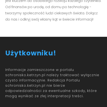
jest kluczem do osobistego rozwoju każdego czytelnika.
Od finansów po urodę, od domu po technologię -
tworzymy społeczność ludzi ciekawych świata. Dołącz
do nas i odkryj swój własny kąt w świecie informacji!
Użytkowniku!
Informacje zamieszczone w portalu
schronisko.ketrzyn.pl należy traktować wyłącznie
czysto informacyjnie. Redakcja Portalu
schronisko.ketrzyn.pl nie bierze
odpowiedzialności za ewentualne szkody, które
mogą wynikać ze złej interpretacji treści.