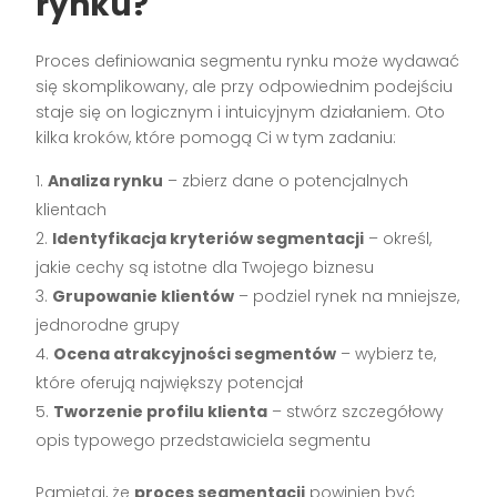
rynku?
Proces definiowania segmentu rynku może wydawać
się skomplikowany, ale przy odpowiednim podejściu
staje się on logicznym i intuicyjnym działaniem. Oto
kilka kroków, które pomogą Ci w tym zadaniu:
Analiza rynku
– zbierz dane o potencjalnych
klientach
Identyfikacja kryteriów segmentacji
– określ,
jakie cechy są istotne dla Twojego biznesu
Grupowanie klientów
– podziel rynek na mniejsze,
jednorodne grupy
Ocena atrakcyjności segmentów
– wybierz te,
które oferują największy potencjał
Tworzenie profilu klienta
– stwórz szczegółowy
opis typowego przedstawiciela segmentu
Pamiętaj, że
proces segmentacji
powinien być