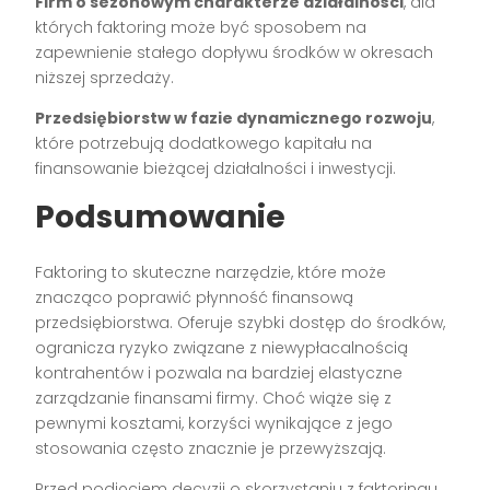
Firm o sezonowym charakterze działalności
, dla
których faktoring może być sposobem na
zapewnienie stałego dopływu środków w okresach
niższej sprzedaży.
Przedsiębiorstw w fazie dynamicznego rozwoju
,
które potrzebują dodatkowego kapitału na
finansowanie bieżącej działalności i inwestycji.
Podsumowanie
Faktoring to skuteczne narzędzie, które może
znacząco poprawić płynność finansową
przedsiębiorstwa. Oferuje szybki dostęp do środków,
ogranicza ryzyko związane z niewypłacalnością
kontrahentów i pozwala na bardziej elastyczne
zarządzanie finansami firmy. Choć wiąże się z
pewnymi kosztami, korzyści wynikające z jego
stosowania często znacznie je przewyższają.
Przed podjęciem decyzji o skorzystaniu z faktoringu,