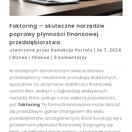
Faktoring – skuteczne narzędzie
poprawy płynności finansowej
przedsiębiorstwa
utworzone przez
Redakcja Portalu
|
lis 7, 2024
|
Biznes i finanse
|
0 komentarzy
W dzisiejszym dynamicznym świecie biznesu
przedsiębiorcy nieustannie poszukują skutecznych
sposobów na utrzymanie stabilności finansowej
swoich firm. Jednym z najbardziej efektywnych
narzędzi, które zyskuje coraz większą popularność,
jest
faktoring
. Ta forma finansowania może okazać
się prawdziwym game-changerem dla wielu
przedsiębiorstw, szczególnie tych, które borykają się z
problemami płynności finansowej. Przyjrzyjmy się
bliżej, jak faktoring może pomóc w poprawie sytuacji