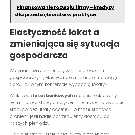
Finansowanie rozwoju firmy - kredyty
dla przedsiębiorstw w praktyce
Elastyczność lokat a
zmieniająca się sytuacja
gospodarcza
W dynamicznie zmieniającym się otoczeniu
gospodarczym, elastyczność może być na wagę
złota. Jak w tym kontekście wypadają lokaty?
Większość
lokat bankowych
ma ściśle określony
termin, przed którego upływem nie możemy wypłacić
środków bez utraty odsetek. To może stanowić
problem, jeśli nagle potrzebujemy dostępu do
naszych pieniędzy.
Z drugiej strony, istnieją też lokaty o zmiennym