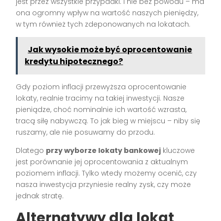
jest przez wszystkie przypadki. I nie bez powodu – ma
ona ogromny wpływ na wartość naszych pieniędzy,
w tym również tych zdeponowanych na lokatach.
Jak wysokie może być oprocentowanie
kredytu hipotecznego?
Gdy poziom inflacji przewyższa oprocentowanie
lokaty, realnie tracimy na takiej inwestycji. Nasze
pieniądze, choć nominalnie ich wartość wzrasta,
tracą siłę nabywczą. To jak bieg w miejscu – niby się
ruszamy, ale nie posuwamy do przodu.
Dlatego
przy wyborze lokaty bankowej
kluczowe
jest porównanie jej oprocentowania z aktualnym
poziomem inflacji. Tylko wtedy możemy ocenić, czy
nasza inwestycja przyniesie realny zysk, czy może
jednak stratę.
Alternatywy dla lokat