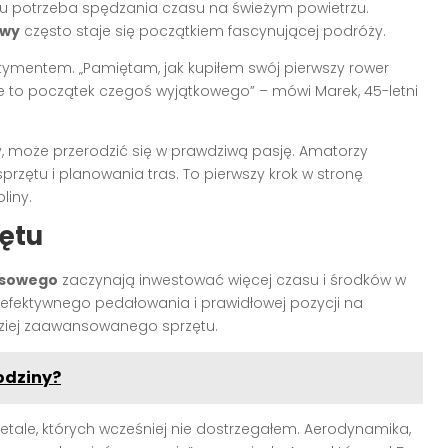
tu potrzeba spędzania czasu na świeżym powietrzu.
owy
często staje się początkiem fascynującej podróży.
ymentem. „Pamiętam, jak kupiłem swój pierwszy rower
że to początek czegoś wyjątkowego” – mówi Marek, 45-letni
y, może przerodzić się w prawdziwą pasję. Amatorzy
sprzętu i planowania tras. To pierwszy krok w stronę
liny.
zętu
osowego
zaczynają inwestować więcej czasu i środków w
 efektywnego pedałowania i prawidłowej pozycji na
rdziej zaawansowanego sprzętu.
odziny?
ale, których wcześniej nie dostrzegałem. Aerodynamika,