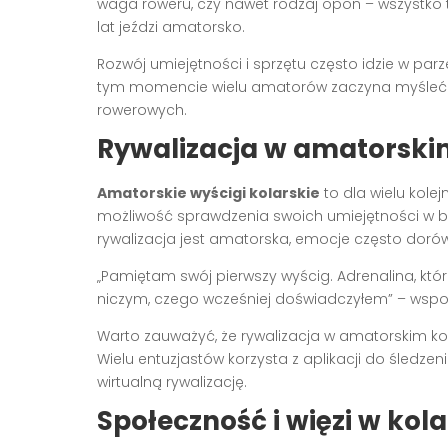
waga roweru, czy nawet rodzaj opon – wszystko 
lat jeździ amatorsko.
Rozwój umiejętności i sprzętu często idzie w par
tym momencie wielu amatorów zaczyna myśleć 
rowerowych.
Rywalizacja w amatorski
Amatorskie wyścigi kolarskie
to dla wielu kole
możliwość sprawdzenia swoich umiejętności w be
rywalizacja jest amatorska, emocje często doró
„Pamiętam swój pierwszy wyścig. Adrenalina, któ
niczym, czego wcześniej doświadczyłem” – wspom
Warto zauważyć, że rywalizacja w amatorskim ko
Wielu entuzjastów korzysta z aplikacji do śledz
wirtualną rywalizację.
Społeczność i więzi w ko