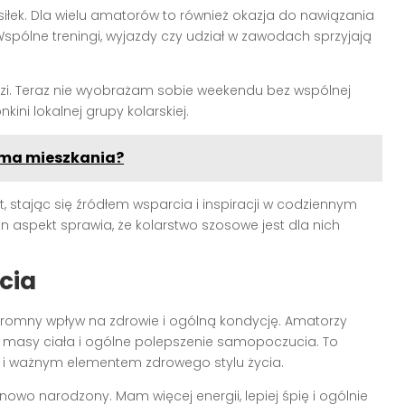
siłek. Dla wielu amatorów to również okazja do nawiązania
pólne treningi, wyjazdy czy udział w zawodach sprzyjają
dzi. Teraz nie wyobrażam sobie weekendu bez wspólnej
ini lokalnej grupy kolarskiej.
orma mieszkania?
stając się źródłem wsparcia i inspiracji w codziennym
en aspekt sprawia, że kolarstwo szosowe jest dla nich
cia
omny wpływ na zdrowie i ogólną kondycję. Amatorzy
 masy ciała i ogólne polepszenie samopoczucia. To
ale i ważnym elementem zdrowego stylu życia.
 nowo narodzony. Mam więcej energii, lepiej śpię i ogólnie