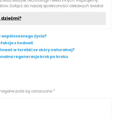
nesu, lifestyle, technologii i wielu innych. Inspirujemy,
tów. Dołącz do naszej społeczności ciekawych świata!
 dziećmi?
ć współczesnego życia?
fakcja z hodowli
stować w torebki ze skóry naturalnej?
onalna regeneracja krok po kroku
agane pola są oznaczone
*