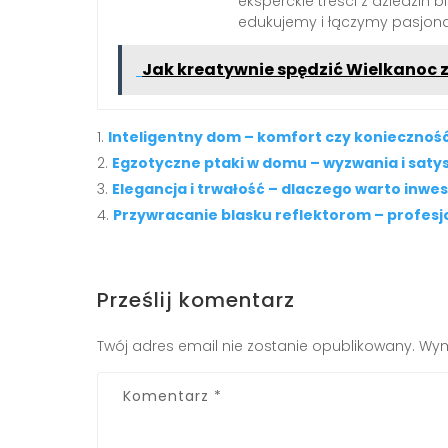
eksperckie treści z dziedzin biz
edukujemy i łączymy pasjona
Jak kreatywnie spędzić Wielkanoc z
Inteligentny dom – komfort czy koniecznoś
Egzotyczne ptaki w domu – wyzwania i satys
Elegancja i trwałość – dlaczego warto inwe
Przywracanie blasku reflektorom – profesj
Prześlij komentarz
Twój adres email nie zostanie opublikowany.
Wym