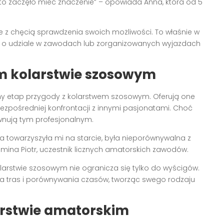
to zaczęło mieć znaczenie” – opowiada Anna, która od 5
ze z chęcią sprawdzenia swoich możliwości. To właśnie w
o udziale w zawodach lub zorganizowanych wyjazdach
m kolarstwie szosowym
jny etap przygody z kolarstwem szosowym. Oferują one
zpośredniej konfrontacji z innymi pasjonatami. Choć
wnują tym profesjonalnym.
ra towarzyszyła mi na starcie, była nieporównywalna z
ina Piotr, uczestnik licznych amatorskich zawodów.
larstwie szosowym nie ogranicza się tylko do wyścigów.
enia tras i porównywania czasów, tworząc swego rodzaju
larstwie amatorskim