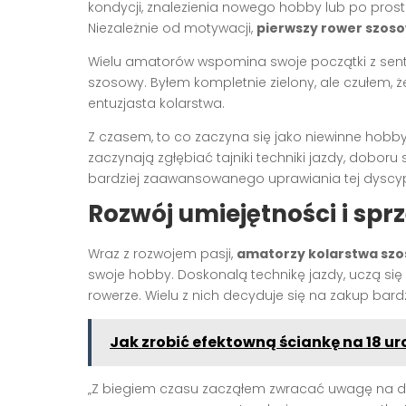
kondycji, znalezienia nowego hobby lub po pros
Niezależnie od motywacji,
pierwszy rower szos
Wielu amatorów wspomina swoje początki z sent
szosowy. Byłem kompletnie zielony, ale czułem, 
entuzjasta kolarstwa.
Z czasem, to co zaczyna się jako niewinne hobb
zaczynają zgłębiać tajniki techniki jazdy, doboru 
bardziej zaawansowanego uprawiania tej dyscyp
Rozwój umiejętności i spr
Wraz z rozwojem pasji,
amatorzy kolarstwa sz
swoje hobby. Doskonalą technikę jazdy, uczą się
rowerze. Wielu z nich decyduje się na zakup ba
Jak zrobić efektowną ściankę na 18 ur
„Z biegiem czasu zacząłem zwracać uwagę na det