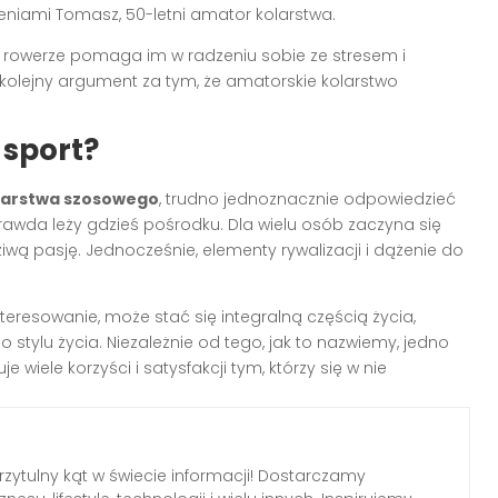
zeniami Tomasz, 50-letni amator kolarstwa.
a rowerze pomaga im w radzeniu sobie ze stresem i
olejny argument za tym, że amatorskie kolarstwo
 sport?
larstwa szosowego
, trudno jednoznacznie odpowiedzieć
. Prawda leży gdzieś pośrodku. Dla wielu osób zaczyna się
iwą pasję. Jednocześnie, elementy rywalizacji i dążenie do
nteresowanie, może stać się integralną częścią życia,
 stylu życia. Niezależnie od tego, jak to nazwiemy, jedno
wiele korzyści i satysfakcji tym, którzy się w nie
przytulny kąt w świecie informacji! Dostarczamy