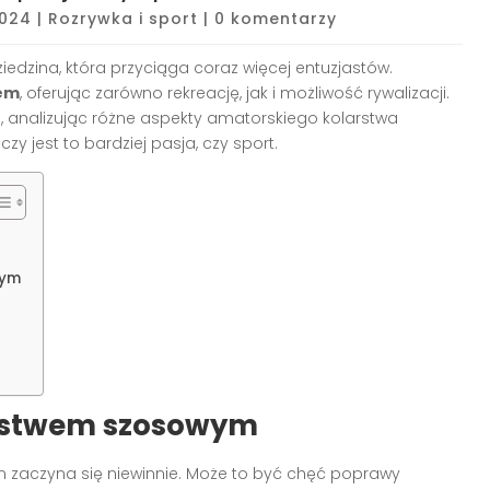
2024
|
Rozrywka i sport
|
0 komentarzy
edzina, która przyciąga coraz więcej entuzjastów.
tem
, oferując zarówno rekreację, jak i możliwość rywalizacji.
ku, analizując różne aspekty amatorskiego kolarstwa
y jest to bardziej pasja, czy sport.
wym
arstwem szosowym
 zaczyna się niewinnie. Może to być chęć poprawy