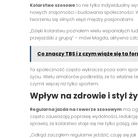
Kolarstwo szosowe
to nie tylko indywidualny wy
nowych znajomości i budowania społeczności. Ws
tworzeniu się silnych więzi między pasjonatami.
„Dzięki kolarstwu poznałem wielu wspaniałych lu
przejażdżki z grupą” – mówi Magda, aktywna członk
Co znaczy TBS i z czym wiąże się ta f
Ta społeczność często wykracza poza sam sport, 
życiu. Wielu amatorów podkreśla, że to właśnie t
czymś więcej niż tylko sportem.
Wpływ na zdrowie i styl ży
Regularna jazda na rowerze szosowym
ma ogr
często zauważają poprawę wydolności, redukcję
sprawia, że kolarstwo staje się nie tylko pasją, 
„Odkąd zacząłem regularnie jeździć, czuję się jak