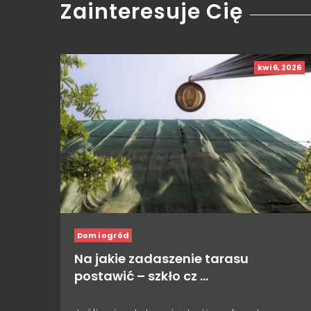
Zainteresuje Cię
kwi 6, 2026
Dom i ogród
Na jakie zadaszenie tarasu
postawić – szkło cz …