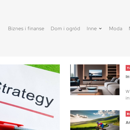
Biznes i finanse
Dom i ogród
Inne
Moda
T
I
W
i
R
A