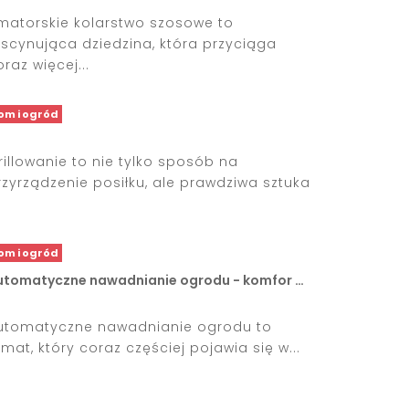
matorskie kolarstwo szosowe to
ascynująca dziedzina, która przyciąga
raz więcej...
om i ogród
rillowanie to nie tylko sposób na
rzyrządzenie posiłku, ale prawdziwa sztuka
.
om i ogród
utomatyczne nawadnianie ogrodu - komfor …
utomatyczne nawadnianie ogrodu to
emat, który coraz częściej pojawia się w...