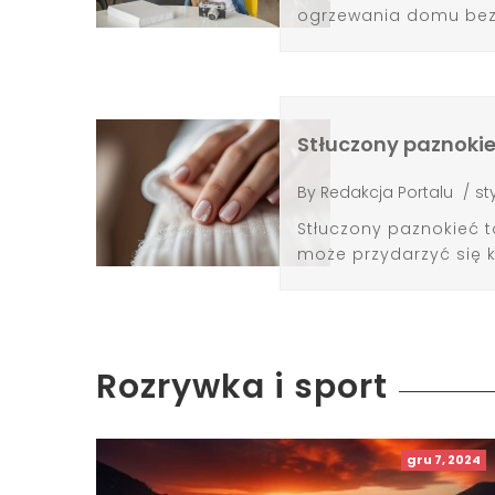
ogrzewania domu bez
Stłuczony paznokieć
By
Redakcja Portalu
/
st
Stłuczony paznokieć t
może przydarzyć się k
Rozrywka i sport
gru 7, 2024