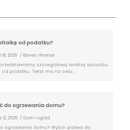
oltaikę od podatku?
i 16, 2025
/
Biznes i finanse
e przedstawiamy szczegółową analizę sposobu
i od podatku. Tekst ma na celu...
ać do ogrzewania domu?
z 12, 2025
/
Dom i ogród
 do ogrzewania domu? Wybór paliwa do