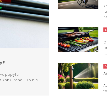
A
f
co
D
G
p
i..
ny?
D
A
ów, popytu
 konkurencji. To nie
A
t