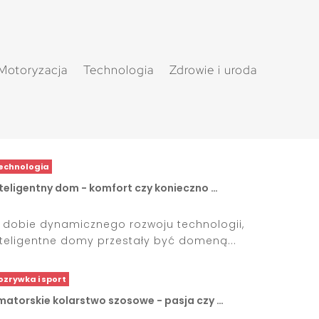
Motoryzacja
Technologia
Zdrowie i uroda
echnologia
nteligentny dom - komfort czy konieczno …
 dobie dynamicznego rozwoju technologii,
nteligentne domy przestały być domeną...
ozrywka i sport
matorskie kolarstwo szosowe - pasja czy …