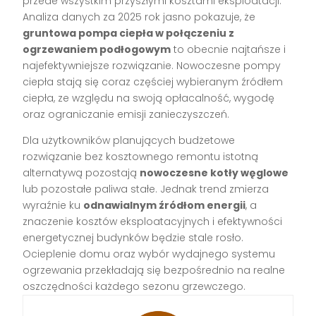
przede wszystkim przyszłymi kosztami eksploatacji.
Analiza danych za 2025 rok jasno pokazuje, że
gruntowa pompa ciepła w połączeniu z
ogrzewaniem podłogowym
to obecnie najtańsze i
najefektywniejsze rozwiązanie. Nowoczesne pompy
ciepła stają się coraz częściej wybieranym źródłem
ciepła, ze względu na swoją opłacalność, wygodę
oraz ograniczanie emisji zanieczyszczeń.
Dla użytkowników planujących budżetowe
rozwiązanie bez kosztownego remontu istotną
alternatywą pozostają
nowoczesne kotły węglowe
lub pozostałe paliwa stałe. Jednak trend zmierza
wyraźnie ku
odnawialnym źródłom energii
, a
znaczenie kosztów eksploatacyjnych i efektywności
energetycznej budynków będzie stale rosło.
Ocieplenie domu oraz wybór wydajnego systemu
ogrzewania przekładają się bezpośrednio na realne
oszczędności każdego sezonu grzewczego.