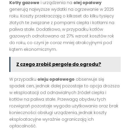
Kotły gazowe
i urządzenia na
olej opałowy
generują najwyższe wydatki na ogrzewanie w 2025
roku. Koszty przekraczają o kilkaset do kilku tysięcy
złotych te związane z pompami ciepła i kotłami na
paliwa stałe. Dodatkowo, w przypadku kotłów
gazowych odnotowano aż 27% wzrost kosztów rok
do roku, co czyni je coraz mniej atrakcyjnymi pod
kątem ekonomicznym.
Z czego zrobić pergolę do ogrodu?
W przypadku
oleju opałowego
obserwuje się
spadek cen, jednak dalej pozostaje to opcja droższa
w eksploatacji od odnawialnych źródeł ciepła i
kotłów na paliwa stałe. Przewagą obydwu tych
rozwiązań pozostaje wygoda użytkowania oraz brak
konieczności obsługi urządzenia, jednak koszty
eksploatacyjne wyraźnie ograniczają ich
opłacalność.