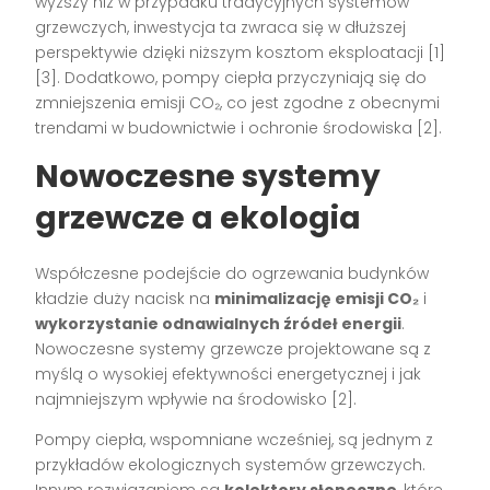
wyższy niż w przypadku tradycyjnych systemów
grzewczych, inwestycja ta zwraca się w dłuższej
perspektywie dzięki niższym kosztom eksploatacji [1]
[3]. Dodatkowo, pompy ciepła przyczyniają się do
zmniejszenia emisji CO₂, co jest zgodne z obecnymi
trendami w budownictwie i ochronie środowiska [2].
Nowoczesne systemy
grzewcze a ekologia
Współczesne podejście do ogrzewania budynków
kładzie duży nacisk na
minimalizację emisji CO₂
i
wykorzystanie odnawialnych źródeł energii
.
Nowoczesne systemy grzewcze projektowane są z
myślą o wysokiej efektywności energetycznej i jak
najmniejszym wpływie na środowisko [2].
Pompy ciepła, wspomniane wcześniej, są jednym z
przykładów ekologicznych systemów grzewczych.
Innym rozwiązaniem są
kolektory słoneczne
, które