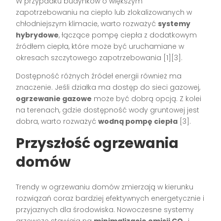
W przypadku budynków o większym
zapotrzebowaniu na ciepło lub zlokalizowanych w
chłodniejszym klimacie, warto rozważyć
systemy
hybrydowe
, łączące pompę ciepła z dodatkowym
źródłem ciepła, które może być uruchamiane w
okresach szczytowego zapotrzebowania [1][3].
Dostępność różnych źródeł energii również ma
znaczenie. Jeśli działka ma dostęp do sieci gazowej,
ogrzewanie gazowe
może być dobrą opcją. Z kolei
na terenach, gdzie dostępność wody gruntowej jest
dobra, warto rozważyć
wodną pompę ciepła
[3].
Przyszłość ogrzewania
domów
Trendy w ogrzewaniu domów zmierzają w kierunku
rozwiązań coraz bardziej efektywnych energetycznie i
przyjaznych dla środowiska. Nowoczesne systemy
grzewcze stawiają na
minimalizację emisji CO₂
i