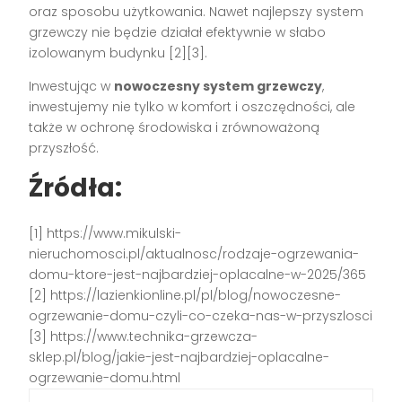
oraz sposobu użytkowania. Nawet najlepszy system
grzewczy nie będzie działał efektywnie w słabo
izolowanym budynku [2][3].
Inwestując w
nowoczesny system grzewczy
,
inwestujemy nie tylko w komfort i oszczędności, ale
także w ochronę środowiska i zrównoważoną
przyszłość.
Źródła:
[1] https://www.mikulski-
nieruchomosci.pl/aktualnosc/rodzaje-ogrzewania-
domu-ktore-jest-najbardziej-oplacalne-w-2025/365
[2] https://lazienkionline.pl/pl/blog/nowoczesne-
ogrzewanie-domu-czyli-co-czeka-nas-w-przyszlosci
[3] https://www.technika-grzewcza-
sklep.pl/blog/jakie-jest-najbardziej-oplacalne-
ogrzewanie-domu.html