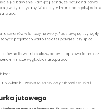
sić się o barwienie. Pamiętaj jednak, że naturalna barwa
 się w styl rustykalny. W kolejnym kroku uporządkuj odcinki
zą pracę.
niu sznurków w fantazyjne wzory. Podstawą są trzy węzły:
łożonych projektach warto znać też półwęzeł czy splot
urków na listwie lub stelażu, potem stopniowo formujesz
materiałem może wyglądać następująco:
bilna.”
 lub kwietnik – wszystko zależy od grubości sznurka i
nurka jutowego
są
kwiaty ze sznurka jutowego
. Proces zaczyna się od