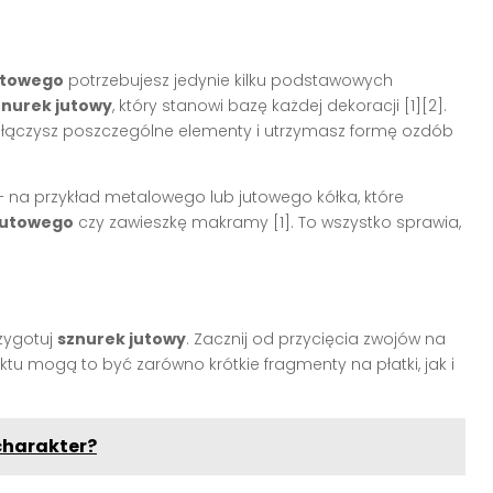
utowego
potrzebujesz jedynie kilku podstawowych
znurek jutowy
, który stanowi bazę każdej dekoracji [1][2].
 połączysz poszczególne elementy i utrzymasz formę ozdób
 – na przykład metalowego lub jutowego kółka, które
 jutowego
czy zawieszkę makramy [1]. To wszystko sprawia,
zygotuj
sznurek jutowy
. Zacznij od przycięcia zwojów na
ktu mogą to być zarówno krótkie fragmenty na płatki, jak i
charakter?