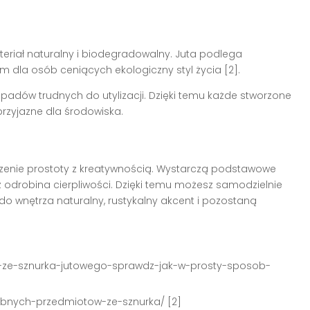
teriał naturalny i biodegradowalny. Juta podlega
dla osób ceniących ekologiczny styl życia [2].
padów trudnych do utylizacji. Dzięki temu każde stworzone
i przyjazne dla środowiska.
zenie prostoty z kreatywnością. Wystarczą podstawowe
 odrobina cierpliwości. Dzięki temu możesz samodzielnie
o wnętrza naturalny, rustykalny akcent i pozostaną
-ze-sznurka-jutowego-sprawdz-jak-w-prosty-sposob-
dobnych-przedmiotow-ze-sznurka/ [2]