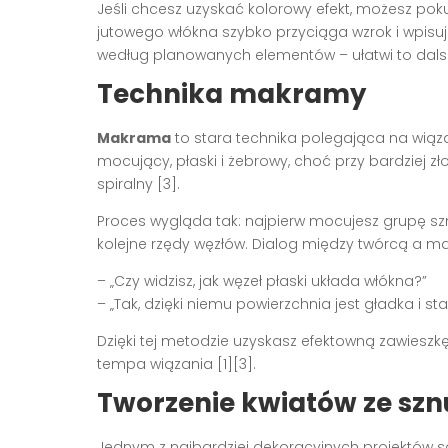
Jeśli chcesz uzyskać kolorowy efekt, możesz poku
jutowego włókna szybko przyciąga wzrok i wpisuje
według planowanych elementów – ułatwi to dals
Technika makramy
Makrama
to stara technika polegająca na wiąza
mocujący, płaski i żebrowy, choć przy bardziej z
spiralny [3].
Proces wygląda tak: najpierw mocujesz grupę szn
kolejne rzędy węzłów. Dialog między twórcą a 
– „Czy widzisz, jak węzeł płaski układa włókna?”
– „Tak, dzięki niemu powierzchnia jest gładka i sta
Dzięki tej metodzie uzyskasz efektowną zawieszkę
tempa wiązania [1][3].
Tworzenie kwiatów ze sz
Jednym z najbardziej dekoracyjnych projektów 