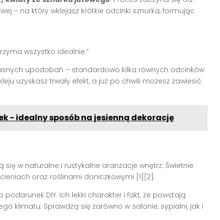
wej – na który wklejasz krótkie odcinki sznurka, formując
trzyma wszystko idealnie.”
własnych upodobań – standardowo kilka równych odcinków
kleju uzyskasz trwały efekt, a już po chwili możesz zawiesić
k - idealny sposób na jesienną dekorację
się w naturalne i rustykalne aranżacje wnętrz. Świetnie
cieniach oraz roślinami doniczkowymi [1][2].
podarunek DIY. Ich lekki charakter i fakt, że powstają
 klimatu. Sprawdzą się zarówno w salonie, sypialni, jak i