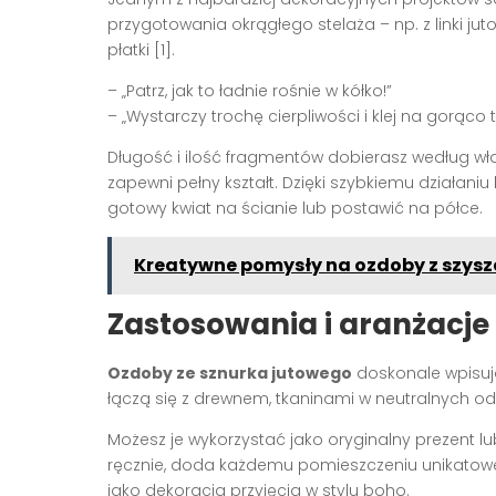
przygotowania okrągłego stelaża – np. z linki juto
płatki [1].
– „Patrz, jak to ładnie rośnie w kółko!”
– „Wystarczy trochę cierpliwości i klej na gorąco 
Długość i ilość fragmentów dobierasz według 
zapewni pełny kształt. Dzięki szybkiemu działaniu 
gotowy kwiat na ścianie lub postawić na półce.
Kreatywne pomysły na ozdoby z szysze
Zastosowania i aranżacje
Ozdoby ze sznurka jutowego
doskonale wpisują 
łączą się z drewnem, tkaninami w neutralnych od
Możesz je wykorzystać jako oryginalny prezent lub 
ręcznie, doda każdemu pomieszczeniu unikatowego
jako dekoracja przyjęcia w stylu boho.