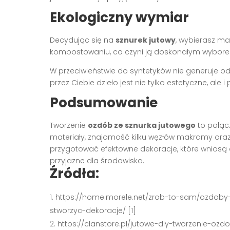
Ekologiczny wymiar
Decydując się na
sznurek jutowy
, wybierasz ma
kompostowaniu, co czyni ją doskonałym wyborem 
W przeciwieństwie do syntetyków nie generuje od
przez Ciebie dzieło jest nie tylko estetyczne, ale 
Podsumowanie
Tworzenie
ozdób ze sznurka jutowego
to połąc
materiały, znajomość kilku węzłów makramy oraz
przygotować efektowne dekoracje, które wniosą d
przyjazne dla środowiska.
Źródła:
https://home.morele.net/zrob-to-sam/ozdoby
stworzyc-dekoracje/ [1]
https://clanstore.pl/jutowe-diy-tworzenie-oz