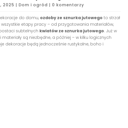
, 2025
|
Dom i ogród
|
0 komentarzy
 dekoracje do domu,
ozdoby ze sznurka jutowego
to strzał
 Ci wszystkie etapy pracy – od przygotowania materiałów,
w postaci subtelnych
kwiatów ze sznurka jutowego
. Już w
i materiały są niezbędne, a później – w kilku logicznych
woje dekoracje będą jednocześnie rustykalne, boho i