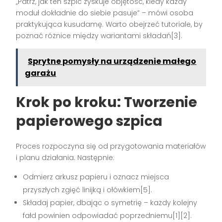
„Patrz, jak ten szpic zyskuje objętość, kiedy każdy
moduł dokładnie do siebie pasuje” – mówi osoba
praktykująca kusudamę. Warto obejrzeć tutoriale, by
poznać różnice między wariantami składań[3].
Sprytne pomysły na urządzenie małego
garażu
Krok po kroku: Tworzenie
papierowego szpica
Proces rozpoczyna się od przygotowania materiałów
i planu działania. Następnie:
Odmierz arkusz papieru i oznacz miejsca
przyszłych zgięć linijką i ołówkiem[5].
Składaj papier, dbając o symetrię – każdy kolejny
fałd powinien odpowiadać poprzedniemu[1][2].