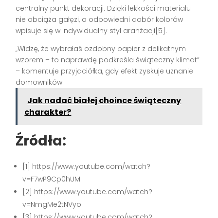
centralny punkt dekoracji. Dzięki lekkości materiału
nie obciąża gałęzi, a odpowiedni dobór kolorów
wpisuje się w indywidualny styl aranżacji[5].
„Widzę, że wybrałaś ozdobny papier z delikatnym
wzorem – to naprawdę podkreśla świąteczny klimat”
– komentuje przyjaciółka, gdy efekt zyskuje uznanie
domowników.
Jak nadać białej choince świąteczny
charakter?
Źródła:
[1] https://www.youtube.com/watch?
v=F7wP9Cp0hUM
[2] https://www.youtube.com/watch?
v=NmgMe2tNVyo
[3] https://www.youtube.com/watch?