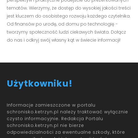
perspektyw i praktyczne podejście do prezentowanych
tematów. Wierzymy, że dostęp do wysokiej jakości treści
jest kluczem do osobistego rozwoju każdego czytelnika.
Od finansów po urodę, od domu po technologię -
tworzymy społeczność ludzi ciekawych świata. Dołącz
do nas i odkryj swój własny kąt w świecie informacji!
Użytkowniku!
Informacje zamieszczone w portalu
schronisko.ketrzyn.pl należy traktować wyłącznie
czysto informacyjnie. Redakcja Portalu
schronisko.ketrzyn.pl nie bierze
odpowiedzialności za ewentualne szkody, które