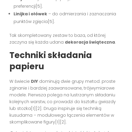
preferencji[5].
Linijka i ołówek
– do odmierzania i zaznaczania
punktów zgięcia[5].
Tak skompletowany zestaw to baza, od której
zaczyna się każda udana
dekoracja świąteczna
.
Techniki składania
papieru
W świecie
DIY
dominują dwie grupy metod: proste
zginanie i bardziej zaawansowane, trójwymiarowe
modele. Pierwsza polega na lustrzanym składaniu
kolejnych warstw, co prowadzi do kształtu gwiazdy
lub stożka[1][2]. Druga inspiruje się techniką
kusudama – modułowego łączenia elementów w
skomplikowane figury[1][2].