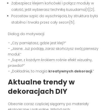
Zabezpiecz klejem końcówki i połącz moduły w
całość, jeśli wybierasz technikę kusudama[1][2].
Pozostaw szpic do wyschnięcia, by struktura była
stabilna i trwała przez cały sezon[5].
Dialog do motywacji:
– „Czy pamiętasz, gdzie jest klej?”
– „Jasne. Już podaję, zaraz skończysz swój pierwszy
moduł.”
– „Super, z każdym krokiem rośnie efekt wizualny,
prawda?”
– „Dokładnie, to magia
kreatywnych dekoracji
.”
Aktualne trendy w
dekoracjach DIY
Obecnie coraz częściej sięgamy po materiały
ekologiczne i naturalne. Wśród nich: