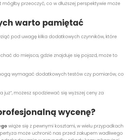
t mógłby przeoczyć, co w dłuższej perspektywie może
rych warto pamiętać
iąć pod uwagę kilka dodatkowych czynników, które
echać do miejsca, gdzie znajduje się pojazd, może to
 mogą wymagać dodatkowych testów czy pomiarów, co
na już”, możesz spodziewać się wyższej ceny za
profesjonalną wycenę?
ego
wiąże się z pewnymi kosztami, w wielu przypadkach
 ekspertyza może uchronić nas przed zakupem wadliwego