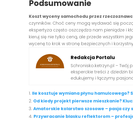
Podsumowanie
Koszt wyceny samochodu przez rzeczoznaw
czynników. Choć ceny mogą wydawać się począt
ekspertyza często oszczędza nam pieniądze i kł
kieruj się nie tylko ceną, ale przede wszystkim j
wycenę to krok w stronę bezpiecznych i korzystn
Redakcja Portalu
Schronisko.ketrzyn.pl – Twój 
eksperckie treści z dziedzin biz
edukujemy i łączymy pasjona
Ile kosztuje wymiana płynu hamulcowego? S
Od kiedy projekt pierwsze mieszkanie? Klu
Amatorskie kolarstwo szosowe – pasja czy 
Przywracanie blasku reflektorom – profesj