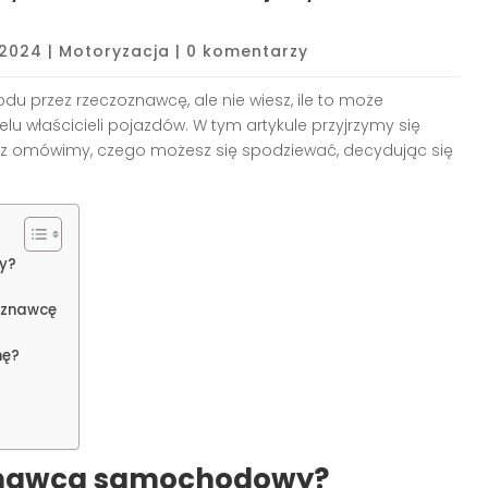
 2024
|
Motoryzacja
|
0 komentarzy
 przez rzeczoznawcę, ale nie wiesz, ile to może
elu właścicieli pojazdów. W tym artykule przyjrzymy się
z omówimy, czego możesz się spodziewać, decydując się
y?
oznawcę
ć
nę?
oznawca samochodowy?