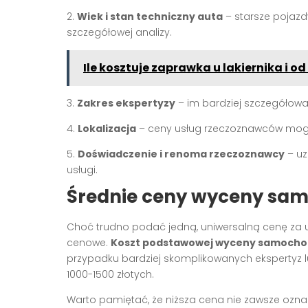
2.
Wiek i stan techniczny auta
– starsze pojaz
szczegółowej analizy.
Ile kosztuje zaprawka u lakiernika i o
3.
Zakres ekspertyzy
– im bardziej szczegółowa
4.
Lokalizacja
– ceny usług rzeczoznawców mogą s
5.
Doświadczenie i renoma rzeczoznawcy
– uz
usługi.
Średnie ceny wyceny sam
Choć trudno podać jedną, uniwersalną cenę za 
cenowe.
Koszt podstawowej wyceny samoch
przypadku bardziej skomplikowanych ekspertyz
1000-1500 złotych.
Warto pamiętać, że niższa cena nie zawsze oz