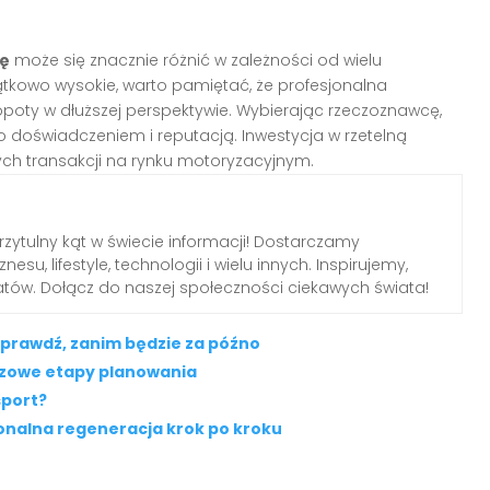
cę
może się znacznie różnić w zależności od wielu
kowo wysokie, warto pamiętać, że profesjonalna
opoty w dłuższej perspektywie. Wybierając rzeczoznawcę,
ego doświadczeniem i reputacją. Inwestycja w rzetelną
ych transakcji na rynku motoryzacyjnym.
przytulny kąt w świecie informacji! Dostarczamy
nesu, lifestyle, technologii i wielu innych. Inspirujemy,
tów. Dołącz do naszej społeczności ciekawych świata!
prawdź, zanim będzie za późno
czowe etapy planowania
sport?
onalna regeneracja krok po kroku