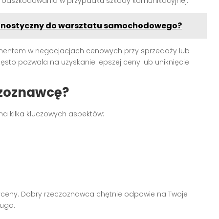
 odszkodowania w przypadku szkody komunikacyjnej.
gnostyczny do warsztatu samochodowego?
mentem w negocjacjach cenowych przy sprzedaży lub
sto pozwala na uzyskanie lepszej ceny lub uniknięcie
czoznawcę?
a kilka kluczowych aspektów:
wyceny. Dobry rzeczoznawca chętnie odpowie na Twoje
ługa.