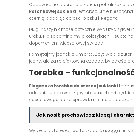
Odpowiednio dobrana biżuteria potrafi zdziałać 
koronkowej sukienki
jest absolutnie niezbędna.
czernią, dodając całości blasku i elegancji.
Długi naszyjnik może optycznie wydłużyć sylwetkę
uroku. Nie zapominajmy o kolczykach – subtelne 
dopełnieniem wieczorowej stylizacji.
Pamiętajmy jednak o umiarze. Zbyt wiele biżuter
jedna, ale za to efektowna ozdoba, by całość pr
Torebka – funkcjonalność 
Elegancka torebka do czarnej sukienki
to must
odcieniu lub z błyszczącymi elementami będzie 
casualowego looku sprawdzi się mała torebka n
Jak nosić prochowiec z klasą i chara
Wybierając torebkę, warto zwrócić uwagę nie tylk