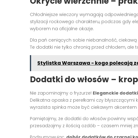
Okrycie wierzchnie – prakt
Chłodniejsze wieczory wymagają odpowiedniego 
stylizacji rockowego charakteru, podczas gdy el
wyborem na oficjalne okazje.
Dla pań ceniących sobie niebanalność, ciekawą 
Te dodatki nie tylko chronią przed chłodem, ale t
Stylistka Warszawa - kogo polecają z
Dodatki do włosów – krop
Nie zapominajmy o fryzurze!
Eleganckie dodatki
Delikatna opaska z perełkami czy błyszczącymi k
wyrazista spinka może być ciekawym akcentem 
Pamiętajmy, że dodatki do włosów powinny współgr
przesadzajmy z ilością ozdób – czasem mniej zn
Podsumowując,
dobór dodatków do czarnej ko