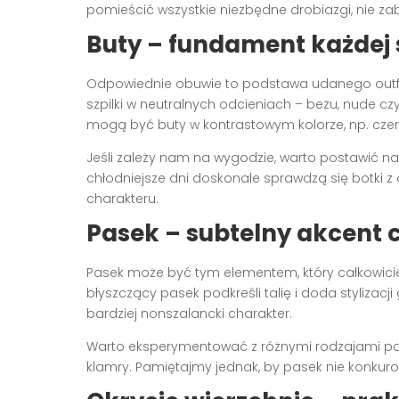
pomieścić wszystkie niezbędne drobiazgi, nie zabu
Buty – fundament każdej s
Odpowiednie obuwie to podstawa udanego outf
szpilki w neutralnych odcieniach – beżu, nude cz
mogą być buty w kontrastowym kolorze, np. czer
Jeśli zależy nam na wygodzie, warto postawić na
chłodniejsze dni doskonale sprawdzą się botki 
charakteru.
Pasek – subtelny akcent 
Pasek może być tym elementem, który całkowici
błyszczący pasek podkreśli talię i doda stylizacj
bardziej nonszalancki charakter.
Warto eksperymentować z różnymi rodzajami pas
klamry. Pamiętajmy jednak, by pasek nie konkur