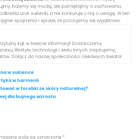
tujmy, bawmy się modą, ale pamiętajmy o zachowaniu
odkreśla urok sukienki, a nie konkuruje z nią o uwagę. W ten
ągnie spojrzenia i sprawi, że poczujemy się wyjątkowo.
przytulny kąt w świecie informacji! Dostarczamy
nesu, lifestyle, technologii i wielu innych. Inspirujemy,
tów. Dołącz do naszej społeczności ciekawych świata!
ona w sukience
etyka w harmonii
stować w torebki ze skóry naturalnej?
wej dla bujnego wzrostu
agane pola są oznaczone
*