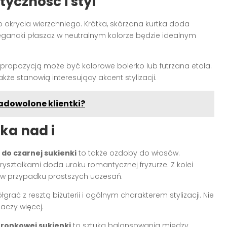
yczność i styl
okrycia wierzchniego. Krótka, skórzana kurtka doda
egancki płaszcz w neutralnym kolorze będzie idealnym
propozycją może być kolorowe bolerko lub futrzana etola.
akże stanowią interesujący akcent stylizacji.
adowolone klientki?
ka nad i
 do czarnej sukienki
to także ozdoby do włosów.
ryształkami doda uroku romantycznej fryzurze. Z kolei
w przypadku prostszych uczesań.
ać z resztą biżuterii i ogólnym charakterem stylizacji. Nie
aczy więcej.
ronkowej sukienki
to sztuka balansowania między