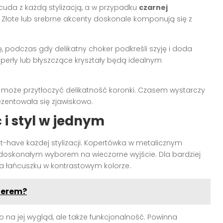
cuda z każdą stylizacją, a w przypadku
czarnej
 Złote lub srebrne akcenty doskonale komponują się z
, podczas gdy delikatny choker podkreśli szyję i doda
perły lub błyszczące kryształy będą idealnym
ii może przytłoczyć delikatność koronki. Czasem wystarczy
ezentowała się zjawiskowo.
i styl w jednym
-have każdej stylizacji. Kopertówka w metalicznym
doskonałym wyborem na wieczorne wyjście. Dla bardziej
a łańcuszku w kontrastowym kolorze.
kterem?
o na jej wygląd, ale także funkcjonalność. Powinna