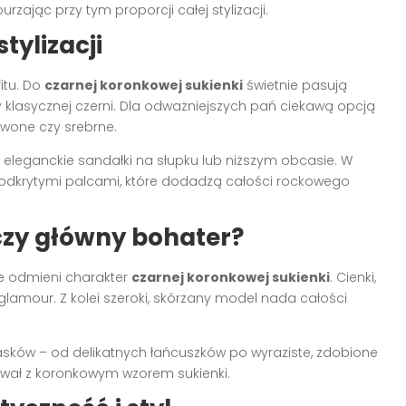
rzając przy tym proporcji całej stylizacji.
tylizacji
itu. Do
czarnej koronkowej sukienki
świetnie pasują
y klasycznej czerni. Dla odważniejszych pań ciekawą opcją
wone czy srebrne.
 eleganckie sandałki na słupku lub niższym obcasie. W
z odkrytymi palcami, które dodadzą całości rockowego
czy główny bohater?
e odmieni charakter
czarnej koronkowej sukienki
. Cienki,
i glamour. Z kolei szeroki, skórzany model nada całości
ków – od delikatnych łańcuszków po wyraziste, zdobione
ował z koronkowym wzorem sukienki.