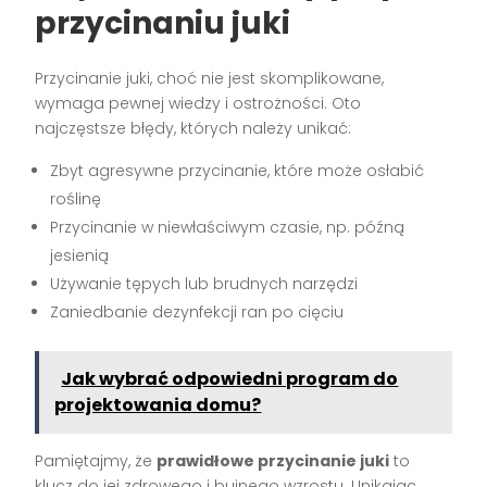
przycinaniu juki
Przycinanie juki, choć nie jest skomplikowane,
wymaga pewnej wiedzy i ostrożności. Oto
najczęstsze błędy, których należy unikać:
Zbyt agresywne przycinanie, które może osłabić
roślinę
Przycinanie w niewłaściwym czasie, np. późną
jesienią
Używanie tępych lub brudnych narzędzi
Zaniedbanie dezynfekcji ran po cięciu
Jak wybrać odpowiedni program do
projektowania domu?
Pamiętajmy, że
prawidłowe przycinanie juki
to
klucz do jej zdrowego i bujnego wzrostu. Unikając