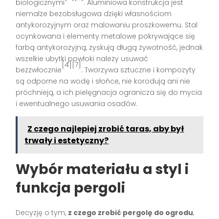
biologicznymi
. Aluminiowa konstrukcja jest
niemalże bezobsługowa dzięki własnościom
antykorozyjnym oraz malowaniu proszkowemu. Stal
ocynkowana i elementy metalowe pokrywające się
farbą antykorozyjną, zyskują długą żywotność, jednak
wszelkie ubytki powłoki należy usuwać
[4][7]
bezzwłocznie
. Tworzywa sztuczne i kompozyty
są odporne na wodę i słońce, nie korodują ani nie
próchnieją, a ich pielęgnacja ogranicza się do mycia
i ewentualnego usuwania osadów.
Z czego najlepiej zrobić taras, aby był
trwały i estetyczny?
Wybór materiału a styl i
funkcja pergoli
Decyzję o tym,
z czego zrobić pergolę do ogrodu
,