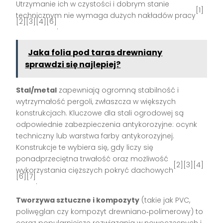
Utrzymanie ich w czystości i dobrym stanie
[1]
technicznym nie wymaga dużych nakładów pracy
[2][3][4][6]
.
Jaka folia pod taras drewniany
sprawdzi się najlepiej?
Stal/metal
zapewniają ogromną stabilność i
wytrzymałość pergoli, zwłaszcza w większych
konstrukcjach. Kluczowe dla stali ogrodowej są
odpowiednie zabezpieczenia antykorozyjne: ocynk
techniczny lub warstwa farby antykorozyjnej.
Konstrukcje te wybiera się, gdy liczy się
ponadprzeciętna trwałość oraz możliwość
[2][3][4]
wykorzystania cięższych pokryć dachowych
[6][7]
.
Tworzywa sztuczne i kompozyty
(takie jak PVC,
poliwęglan czy kompozyt drewniano‑polimerowy) to
coraz popularniejsze rozwiązania w nowoczesnych i