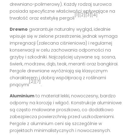
drewniano-polimerowy). Każdy rodzaj surowca
posiada specyficzne właściwości wpływające na
[1][2][3][4]
trwałość oraz estetykę pergoli
.
Drewno
gwarantuje naturalny wygląd, idealnie
wpisuje się w zielone przestrzenie, jednak wymaga
impregnacji (zalecana ciśnieniowa) i regularnej
konserwacji w celu zachowania odporności na
grzyby i szkodniki. Najczęściej używane są: sosna,
świerk, modrzew, dąb, teak, meranti oraz bangkirai.
Pergole drewniane wyróżniają się klasycznym
charakterem i dobrą współpracą z roślinami
[2][7]
pnącymi
.
Aluminium
to materiał lekki, nowoczesny, bardzo
odporny na korozję i wilgoć. Konstrukcje aluminiowe
są często malowane proszkowo, co dodatkowo
zabezpiecza powierzchnię przed uszkodzeniami.
Pergole z aluminium ceni się szczególnie w
projektach minimalistycznych i nowoczesnych.