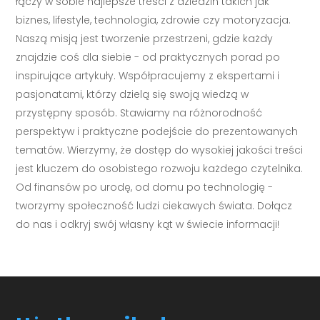
łączy w sobie najlepsze treści z dziedzin takich jak
biznes, lifestyle, technologia, zdrowie czy motoryzacja.
Naszą misją jest tworzenie przestrzeni, gdzie każdy
znajdzie coś dla siebie - od praktycznych porad po
inspirujące artykuły. Współpracujemy z ekspertami i
pasjonatami, którzy dzielą się swoją wiedzą w
przystępny sposób. Stawiamy na różnorodność
perspektyw i praktyczne podejście do prezentowanych
tematów. Wierzymy, że dostęp do wysokiej jakości treści
jest kluczem do osobistego rozwoju każdego czytelnika.
Od finansów po urodę, od domu po technologię -
tworzymy społeczność ludzi ciekawych świata. Dołącz
do nas i odkryj swój własny kąt w świecie informacji!