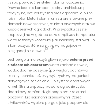
trzeba powiązać ze stylem domu i otoczenia.
Drewno idealnie komponuje się z architekturą
tradycyjną, naturalistyczną oraz ogrodami o bujnej
roślinności. Metal i aluminium są preferowane przy
domach nowoczesnych, minimalistycznych oraz we
współczesnych ogrodach. W przypadku częstej
ekspozycji na wilgoć lub duże amplitudy temperatur
warto rozważyć konstrukcję aluminiową, stalową lub
z kompozytu, które są mniej wymagające w
[2][4]
pielęgnacji niż drewno
.
Jeśli pergola ma służyć głównie jako
osłona przed
słońcem lub deszczem
warto zadbać o trwałe,
wodoodporne poszycie (poliwęglan, dachówka,
tkaniny techniczne), przy wyższych wymaganiach
dotyczących zacienienia – o system obrotowych
lameli. Strefa wypoczynkowa w ogrodzie zyska
dodatkowy komfort dzięki pergolom z roletami
bocznymi lub ścianami przesuwnymi. Część
użytkowników wybiera pergole jako podpory dla