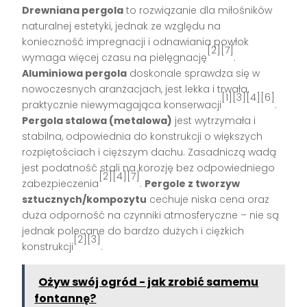
Drewniana pergola
to rozwiązanie dla miłośników
naturalnej estetyki, jednak ze względu na
konieczność impregnacji i odnawiania powłok
[2][7]
wymaga więcej czasu na pielęgnację
.
Aluminiowa pergola
doskonale sprawdza się w
nowoczesnych aranżacjach, jest lekka i trwała,
[1][3][4][6]
praktycznie niewymagająca konserwacji
.
Pergola stalowa (metalowa)
jest wytrzymała i
stabilna, odpowiednia do konstrukcji o większych
rozpiętościach i cięższym dachu. Zasadniczą wadą
jest podatność stali na korozję bez odpowiedniego
[2][4][7]
zabezpieczenia
.
Pergole z tworzyw
sztucznych/kompozytu
cechuje niska cena oraz
duża odporność na czynniki atmosferyczne – nie są
jednak polecane do bardzo dużych i ciężkich
[2][3]
konstrukcji
.
Ożyw swój ogród - jak zrobić samemu
fontannę?