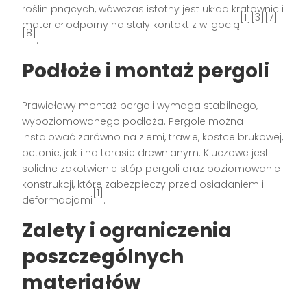
roślin pnących, wówczas istotny jest układ kratownic i
[1][3][7]
materiał odporny na stały kontakt z wilgocią
[8]
.
Podłoże i montaż pergoli
Prawidłowy montaż pergoli wymaga stabilnego,
wypoziomowanego podłoża. Pergole można
instalować zarówno na ziemi, trawie, kostce brukowej,
betonie, jak i na tarasie drewnianym. Kluczowe jest
solidne zakotwienie stóp pergoli oraz poziomowanie
konstrukcji, które zabezpieczy przed osiadaniem i
[1]
deformacjami
.
Zalety i ograniczenia
poszczególnych
materiałów