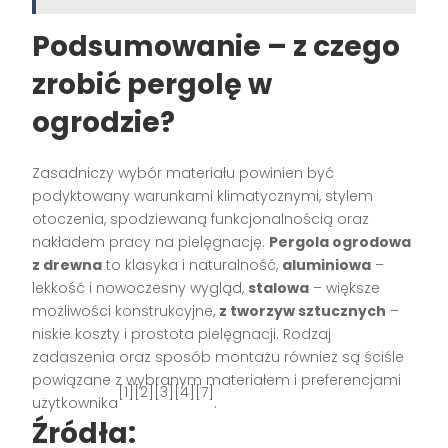
Podsumowanie – z czego
zrobić pergolę w
ogrodzie?
Zasadniczy wybór materiału powinien być
podyktowany warunkami klimatycznymi, stylem
otoczenia, spodziewaną funkcjonalnością oraz
nakładem pracy na pielęgnację.
Pergola ogrodowa
z drewna
to klasyka i naturalność,
aluminiowa
–
lekkość i nowoczesny wygląd,
stalowa
– większe
możliwości konstrukcyjne,
z tworzyw sztucznych
–
niskie koszty i prostota pielęgnacji. Rodzaj
zadaszenia oraz sposób montażu również są ściśle
powiązane z wybranym materiałem i preferencjami
[1][2][3][4][7]
użytkownika
.
Źródła: