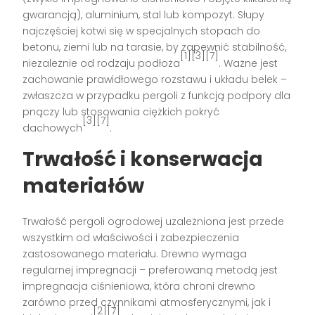
gwarancją), aluminium, stal lub kompozyt. Słupy
najczęściej kotwi się w specjalnych stopach do
betonu, ziemi lub na tarasie, by zapewnić stabilność,
[1][3][7]
niezależnie od rodzaju podłoża
. Ważne jest
zachowanie prawidłowego rozstawu i układu belek –
zwłaszcza w przypadku pergoli z funkcją podpory dla
pnączy lub stosowania ciężkich pokryć
[3][7]
dachowych
.
Trwałość i konserwacja
materiałów
Trwałość pergoli ogrodowej uzależniona jest przede
wszystkim od właściwości i zabezpieczenia
zastosowanego materiału. Drewno wymaga
regularnej impregnacji – preferowaną metodą jest
impregnacja ciśnieniowa, która chroni drewno
zarówno przed czynnikami atmosferycznymi, jak i
[2][7]