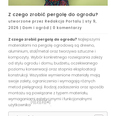
Z czego zrobić pergolę do ogrodu?
utworzone przez
Redakcja Portalu
|
sty 9,
2026
|
Dom i ogród
|
0 komentarzy
Z czego zrobić pergolę do ogrodu?
Najlepszymi
materiałami na pergolę ogrodową są drewno,
aluminium, stal/metal oraz tworzywa sztuczne i
kompozyty. Wybór konkretnego rozwiązania zależy
od stylu ogrodu i domu, budżetu, oczekiwanego
poziomu konserwacji oraz stopnia eksploatacji
konstrukcji. Wszystkie wymienione materiały mają
swoje zalety, ograniczenia i wymagają różnych
metod pielęgnacji. Rodzaj zadaszenia oraz sposób
montażu są powiązane z typem materiału,
wymaganiami estetycznymi i funkcjonalnymi
[1][2][3][4]
użytkownika
.