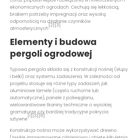
ekonomicznych ogrodach. Cechują się lekkością,
brakiem potrzeby impregnacji oraz wysoką
odpornością na działanie czynników
[2][3]
atmosferycznych
.
Elementy i budowa
pergoli ogrodowej
Typowa pergola składa się z konstrukcji nośnej (słupy
i belki) oraz systemu zadaszenia. W zależności od
projektu stosuje się różne typy zadaszeń, jak
aluminiowe lamele (często ruchome lub
automatyczne), panele z poliwęglanu,
wielowarstwowe tkaniny techniczne o wysokiej
gramaturze czy bardziej tradycyjne pokrycia
[1][3][6]
sztywne
.
Konstrukcja nośna może wykorzystywać drewno
(zwykle impregnowane ciśnieniowo i objęte kilkuletnią