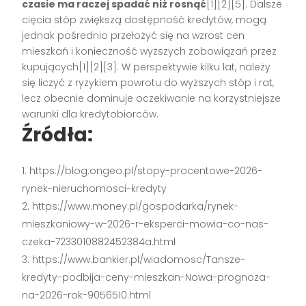
czasie ma raczej spadać niż rosnąć
[1][2][5]. Dalsze
cięcia stóp zwiększą dostępność kredytów, mogą
jednak pośrednio przełożyć się na wzrost cen
mieszkań i konieczność wyższych zobowiązań przez
kupujących[1][2][3]. W perspektywie kilku lat, należy
się liczyć z ryzykiem powrotu do wyższych stóp i rat,
lecz obecnie dominuje oczekiwanie na korzystniejsze
warunki dla kredytobiorców.
Źródła:
https://blog.ongeo.pl/stopy-procentowe-2026-
rynek-nieruchomosci-kredyty
https://www.money.pl/gospodarka/rynek-
mieszkaniowy-w-2026-r-eksperci-mowia-co-nas-
czeka-7233010882452384a.html
https://www.bankier.pl/wiadomosc/Tansze-
kredyty-podbija-ceny-mieszkan-Nowa-prognoza-
na-2026-rok-9056510.html