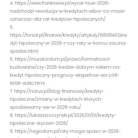
https://www.franknews.pl/wyrok-tsue-2026-
nadchodzi-rewolucja-w-kredytach-wibor-co-moze-
oznaczac-dla-rat-kredytow-hipotecznych/
https://forsal.pl/finanse/kredyty/artykuly/10608402,kre
dyt-hipoteczny-w-2026-r-czy-raty-w-koncu-zaczna-
spadac.html
https://muratordom.pl/prawo/formalnosci-
budowlane/czy-2026-bedzie-dobrym-rokiem-na-
kredyt-hipoteczny-prognozy-ekspertow-aa-LrX9-
NS5R-aUNc.html
https://notus.pl/blog-finansowy/kredyty-
hipoteczne/zmiany-w-kredytach-ktorych-
spodziewamy-sie-w-2026-roku/
https://lukaszsroczynski.pl/2026/01/01/kredyty-
hipoteczne-styczen-2026/
https://regiodom.pl/raty-moga-spasc-w-2026-