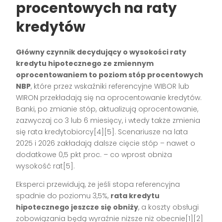
procentowych na raty
kredytów
Główny czynnik decydujący o wysokości raty
kredytu hipotecznego ze zmiennym
oprocentowaniem to poziom stóp procentowych
NBP
, które przez wskaźniki referencyjne WIBOR lub
WIRON przekładają się na oprocentowanie kredytów.
Banki, po zmianie stóp, aktualizują oprocentowanie,
zazwyczaj co 3 lub 6 miesięcy, i wtedy także zmienia
się rata kredytobiorcy[4][5]. Scenariusze na lata
2025 i 2026 zakładają dalsze cięcie stóp – nawet o
dodatkowe 0,5 pkt proc. – co wprost obniża
wysokość rat[5].
Eksperci przewidują, że jeśli stopa referencyjna
spadnie do poziomu 3,5%,
rata kredytu
hipotecznego jeszcze się obniży
, a koszty obsługi
zobowiązania będą wyraźnie niższe niż obecnie[1][2]