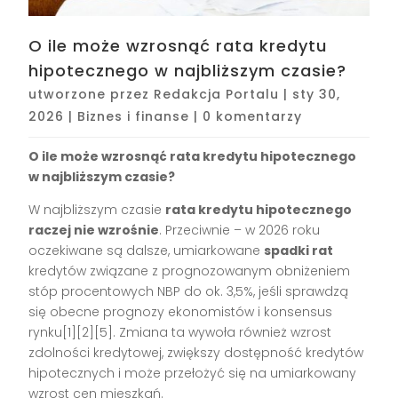
O ile może wzrosnąć rata kredytu
hipotecznego w najbliższym czasie?
utworzone przez
Redakcja Portalu
|
sty 30,
2026
|
Biznes i finanse
|
0 komentarzy
O ile może wzrosnąć rata kredytu hipotecznego
w najbliższym czasie?
W najbliższym czasie
rata kredytu hipotecznego
raczej nie wzrośnie
. Przeciwnie – w 2026 roku
oczekiwane są dalsze, umiarkowane
spadki rat
kredytów związane z prognozowanym obniżeniem
stóp procentowych NBP do ok. 3,5%, jeśli sprawdzą
się obecne prognozy ekonomistów i konsensus
rynku[1][2][5]. Zmiana ta wywoła również wzrost
zdolności kredytowej, zwiększy dostępność kredytów
hipotecznych i może przełożyć się na umiarkowany
wzrost cen mieszkań.