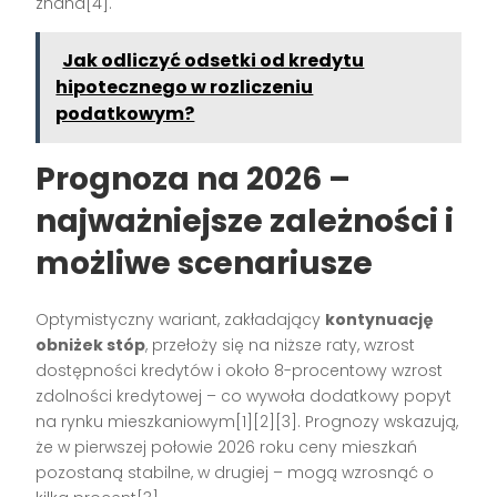
znana[4].
Jak odliczyć odsetki od kredytu
hipotecznego w rozliczeniu
podatkowym?
Prognoza na 2026 –
najważniejsze zależności i
możliwe scenariusze
Optymistyczny wariant, zakładający
kontynuację
obniżek stóp
, przełoży się na niższe raty, wzrost
dostępności kredytów i około 8-procentowy wzrost
zdolności kredytowej – co wywoła dodatkowy popyt
na rynku mieszkaniowym[1][2][3]. Prognozy wskazują,
że w pierwszej połowie 2026 roku ceny mieszkań
pozostaną stabilne, w drugiej – mogą wzrosnąć o