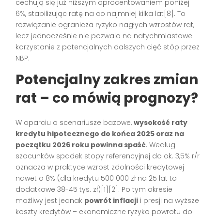
cechują się już niższym oprocentowaniem poniżej
6%, stabilizując ratę na co najmniej kilka lat[8]. To
rozwiązanie ogranicza ryzyko nagłych wzrostów rat,
lecz jednocześnie nie pozwala na natychmiastowe
korzystanie z potencjalnych dalszych cięć stóp przez
NBP.
Potencjalny zakres zmian
rat – co mówią prognozy?
W oparciu o scenariusze bazowe,
wysokość raty
kredytu hipotecznego do końca 2025 oraz na
początku 2026 roku powinna spaść
. Według
szacunków spadek stopy referencyjnej do ok. 3,5% r/r
oznacza w praktyce wzrost zdolności kredytowej
nawet o 8% (dla kredytu 500 000 zł na 25 lat to
dodatkowe 38-45 tys. zł)[1][2]. Po tym okresie
możliwy jest jednak
powrót inflacji
i presji na wyższe
koszty kredytów – ekonomiczne ryzyko powrotu do