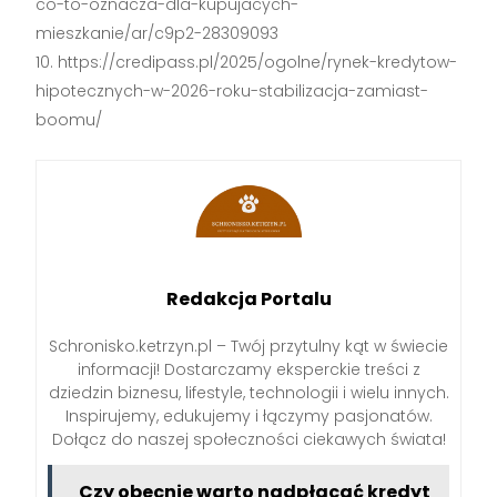
co-to-oznacza-dla-kupujacych-
mieszkanie/ar/c9p2-28309093
https://credipass.pl/2025/ogolne/rynek-kredytow-
hipotecznych-w-2026-roku-stabilizacja-zamiast-
boomu/
Redakcja Portalu
Schronisko.ketrzyn.pl – Twój przytulny kąt w świecie
informacji! Dostarczamy eksperckie treści z
dziedzin biznesu, lifestyle, technologii i wielu innych.
Inspirujemy, edukujemy i łączymy pasjonatów.
Dołącz do naszej społeczności ciekawych świata!
Czy obecnie warto nadpłacać kredyt