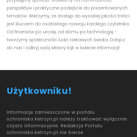
przystępny sposób. Stawiamy na różnorodność
perspektyw i praktyczne podejście do prezentowanych
tematów. Wierzymy, że dostęp do wysokiej jakości treści
jest kluczem do osobistego rozwoju każdego czytelnika.
Od finansów po urodę, od domu po technologię -
tworzymy społeczność ludzi ciekawych świata. Dołącz
do nas i odkryj swój własny kąt w świecie informacji!
Użytkowniku!
Informacje zamieszczone w portalu
schronisko.ketrzyn.pl należy traktować wyłącznie
czysto informacyjnie. Redakcja Portalu
schronisko.ketrzyn.pl nie bierze