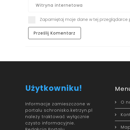
Zapamiętaj moje dane w tej przeglądarce 
Użytkowniku!
Men
O n
Informacje zamieszczone w
portalu schronisko.ketrzyn.pl
Kon
należy traktować wyłącznie
czysto informacyjnie.
Map
Redakcja Portalu