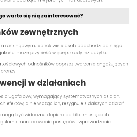
izowane pod kątem wybranych fraz kluczowych.
go warto się nią zainteresować?
inków zewnętrznych
em rankingowym, jednak wiele osób podchodzi do niego
 jakości może przynieść więcej szkody niż pożytku.
artościowych odnośników poprzez tworzenie angażujących
 branży.
kwencji w działaniach
s długofalowy, wymagający systematycznych działań.
 efektów, a nie widząc ich, rezygnuje z dalszych działań.
y mogą być widoczne dopiero po kilku miesiącach
regularne monitorowanie postępów i wprowadzanie