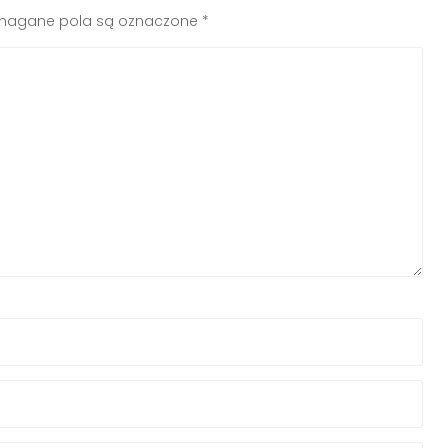
agane pola są oznaczone
*