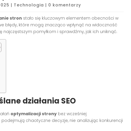
 2025
|
Technologia
|
0 komentarzy
nie stron
stało się kluczowym elementem obecności w
wowe błędy, które mogą znacząco wpłynąć na widoczność
się najczęstszym pomyłkom i sprawdźmy, jak ich uniknąć.
yślane działania SEO
iałań
optymalizacji strony
bez wcześniej
 podejmują chaotyczne decyzje, nie analizując konkurencji