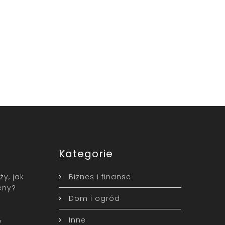
Kategorie
y, jak
Biznes i finanse
eny?
Dom i ogród
Inne
y