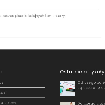
podczas pisania kolejnych komentarzy.
u
Ostatnie artykuły
as
Od czego zależ
są ustalane c
takt
a strony
Do czego dąż