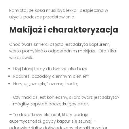
Pamiętaj, że kosa musi być lekka i bezpieczna w
użyciu podczas przedstawienia.
Makijaż i charakteryzacja
Choć twarz śmierci często jest zakryta kapturem,
warto pomyśleć o odpowiednim makijażu. Oto kilka
wskazówek:
Użyj białej farby do twarzy jako bazy
Podkreśl oczodoły ciemnym cieniem
Narysuj „szczękę” czarną kredką
– Czy makijaż jest konieczny, skoro twarz jest zakryta?
– mógłby zapytać początkujący aktor.
– To dodatkowy element, który dodaje
autentyczności, gdyby kaptur się zsunął –
odpowiedziałby doświadczony charakteryzator.