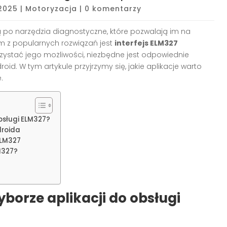
 2025
|
Motoryzacja
|
0 komentarzy
po narzędzia diagnostyczne, które pozwalają im na
 z popularnych rozwiązań jest
interfejs ELM327
rzystać jego możliwości, niezbędne jest odpowiednie
. W tym artykule przyjrzymy się, jakie aplikacje warto
.
obsługi ELM327?
droida
ELM327
M327?
borze aplikacji do obsługi