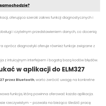
m samochodzie?
kacji, oferująca szeroki zakres funkcji diagnostycznych i
 obsługi i czytelnym przedstawieniem danych, co docenią
 oprócz diagnostyki oferuje również funkcje związane z
ja z intuicyjnym interfejsem i bogatą bazą kodów błędów.
ukać w aplikacji do ELM327
327 przez Bluetooth
, warto zwrócić uwagę na konkretne
wowa funkcja, którą powinna oferować każda aplikacja.
asie rzeczywistym – pozwala na bieżąco śledzić pracę