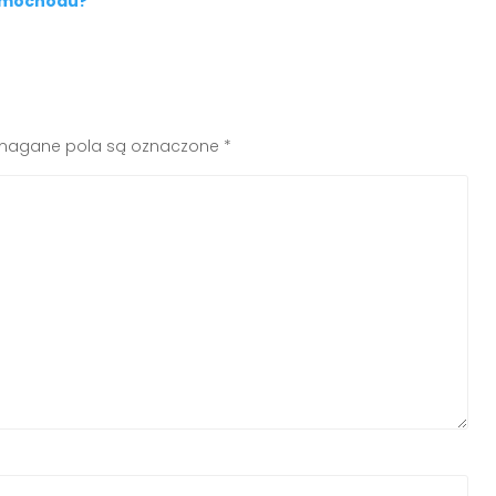
samochodu?
agane pola są oznaczone
*