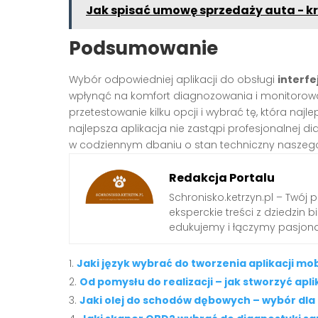
Jak spisać umowę sprzedaży auta - kro
Podsumowanie
Wybór odpowiedniej aplikacji do obsługi
interfe
wpłynąć na komfort diagnozowania i monitorow
przetestowanie kilku opcji i wybrać tę, która n
najlepsza aplikacja nie zastąpi profesjonalnej
w codziennym dbaniu o stan techniczny naszeg
Redakcja Portalu
Schronisko.ketrzyn.pl – Twój 
eksperckie treści z dziedzin biz
edukujemy i łączymy pasjona
Jaki język wybrać do tworzenia aplikacji mo
Od pomysłu do realizacji – jak stworzyć ap
Jaki olej do schodów dębowych – wybór dla t