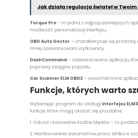
Jak działa regulacja świateł w Twoi
Torque Pro
– to jedna z najpopularniejszych apli
możliwość personalizacji interfejsu.
OBD Auto Doctor
– charakteryzuje się prostotą
mniej zaawansowani użytkownicy.
DashCommand
– zaawansowana aplikacja, która
poprawą osiągów pojazdu.
Car Scanner ELM OBD2
– wszechstronna aplikac
Funkcje, których warto sz
Wybierając program do obsługi
interfejsu ELM
funkcje, które mogą okazać się przydatne:
1. Odczyt i kasowanie kodów błędów – to podsta
2. Monitorowanie parametrów pracy silnika w cz