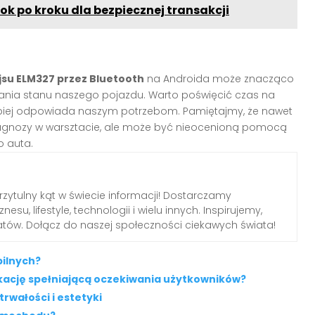
k po kroku dla bezpiecznej transakcji
jsu ELM327 przez Bluetooth
na Androida może znacząco
ania stanu naszego pojazdu. Warto poświęcić czas na
ajlepiej odpowiada naszym potrzebom. Pamiętajmy, że nawet
 diagnozy w warsztacie, ale może być nieocenioną pomocą
o auta.
przytulny kąt w świecie informacji! Dostarczamy
nesu, lifestyle, technologii i wielu innych. Inspirujemy,
tów. Dołącz do naszej społeczności ciekawych świata!
bilnych?
likację spełniającą oczekiwania użytkowników?
rwałości i estetyki