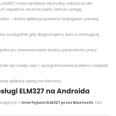
jsu ELM327 może wydawać się trudny, zwłaszcza dla
ych aspektów, na które warto zwrócić uwagę:
dów – dobra aplikacja powinna obsługiwać szeroką
uczowa, szczególnie gdy diagnozujemy auto w stresującej
 błędów po zaawansowane analizy parametrów pracy
 stale się rozwija, więc i oprogramowanie powinno nadążać
nej aplikacji sądzą inni kierowcy.
bsługi ELM327 na Androida
racujących z
interfejsem ELM327 przez Bluetooth
. Oto