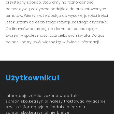
przystępny sposób. Stawiamy na różnorodność
perspektyw i praktyczne podejście do prezentowanych
tematów. Wierzymy, że dostęp do wysokiej jakości treści
jest kluczem do osobistego rozwoju każdego czytelnika.
Od finansów po urodę, od domu po technologię -
tworzymy społeczność ludzi ciekawych świata. Dołącz
do nas i odkryj swój własny kąt w świecie informacji!
Użytkowniku!
Informacje zamieszczone w portalu
schronisko.ketrzyn.pl należy traktować wyłącznie
czysto informacyjnie. Redakcja Portalu
schronisko.ketrzyn.pl nie bierze