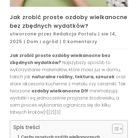
Jak zrobić proste ozdoby wielkanocne
bez zbędnych wydatków?
utworzone przez
Redakcja Portalu
|
sie 14,
2025
|
Dom i ogród
|
0 komentarzy
Jak zrobić proste ozdoby wielkanocne bez
zbędnych wydatków?
Najszybszy sposób to
wykorzystanie materiałów, które masz już w domu,
takich jak
naturalne rośliny, tektura, sznurek
oraz
stare akcesoria kuchenne z metalu czy ceramiki. Tak
tworzone
ozdoby wielkanocne DIY
minimalizują
wydatki i są jednocześnie przyjazne środowisku, a
sam proces wykonania ogranicza się do kilku
łatwych kroków[1][2][3].
Spis treści
Cechy prostych ozdób wielkanocnych