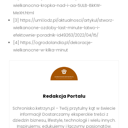
wielkanocna-kropka-nad-i-aa-5ULB-BkKW-
MeXH.html
[3] https://uml.lodz.pl/aktualnosci/artykul/stworz-
wielkanocne-ozdoby-last-minute-latwo-i-
efektownie-poradnik-id49263/2022/04/15/
[4] https://ogrodolandia.pl/dekoracje-
wielkanocne-w-kilka-minut
Redakcja Portalu
Schronisko.ketrzyn.pl – Twój przytulny kąt w świecie
informacji! Dostarczamy eksperckie treści z
dziedzin biznesu, lifestyle, technologii i wielu innych.
Inspirujemy, edukujemy i łączymy pasjonatów.