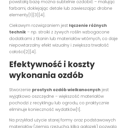
powstałą bazę można subtelnie ozdobić – malując
farbami, doklejając detale lub zawieszając drobne
elementy[1][3][4].
Ciekawym rozwiązaniem jest
łączenie różnych
technik
– np. stroiki z żywych roślin wzbogacone
dodatkami z tkanin lub materiałów wtórnych, co daje
niepowtarzalny efekt wizualny i zwiększa trwałość
całości[2][4].
Efektywność i koszty
wykonania ozdób
Stworzenie
prostych ozdób wielkanocnych
jest
wyjątkowo oszczędne – większość materiałów
pochodzi z recyklingu lub ogrodu, co praktycznie
eliminuje konieczność wydatków[1].
Na przykład użycie starej formy oraz podstawowych
materiałów (ziemia, rzeżucha, kilka gałązek) pozwala