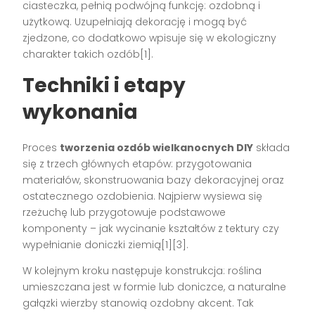
ciasteczka, pełnią podwójną funkcję: ozdobną i
użytkową. Uzupełniają dekorację i mogą być
zjedzone, co dodatkowo wpisuje się w ekologiczny
charakter takich ozdób[1].
Techniki i etapy
wykonania
Proces
tworzenia ozdób wielkanocnych DIY
składa
się z trzech głównych etapów: przygotowania
materiałów, skonstruowania bazy dekoracyjnej oraz
ostatecznego ozdobienia. Najpierw wysiewa się
rzeżuchę lub przygotowuje podstawowe
komponenty – jak wycinanie kształtów z tektury czy
wypełnianie doniczki ziemią[1][3].
W kolejnym kroku następuje konstrukcja: roślina
umieszczana jest w formie lub doniczce, a naturalne
gałązki wierzby stanowią ozdobny akcent. Tak