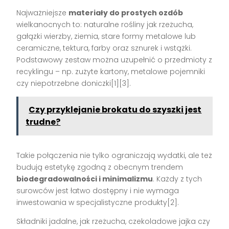
Najważniejsze
materiały do prostych ozdób
wielkanocnych to: naturalne rośliny jak rzeżucha,
gałązki wierzby, ziemia, stare formy metalowe lub
ceramiczne, tektura, farby oraz sznurek i wstążki.
Podstawowy zestaw można uzupełnić o przedmioty z
recyklingu – np. zużyte kartony, metalowe pojemniki
czy niepotrzebne doniczki[1][3].
Czy przyklejanie brokatu do szyszki jest
trudne?
Takie połączenia nie tylko ograniczają wydatki, ale też
budują estetykę zgodną z obecnym trendem
biodegradowalności i minimalizmu
. Każdy z tych
surowców jest łatwo dostępny i nie wymaga
inwestowania w specjalistyczne produkty[2].
Składniki jadalne, jak rzeżucha, czekoladowe jajka czy