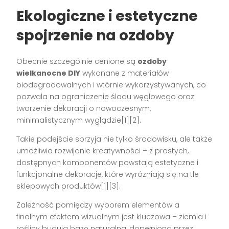
Ekologiczne i estetyczne
spojrzenie na ozdoby
Obecnie szczególnie cenione są
ozdoby
wielkanocne DIY
wykonane z materiałów
biodegradowalnych i wtórnie wykorzystywanych, co
pozwala na ograniczenie śladu węglowego oraz
tworzenie dekoracji o nowoczesnym,
minimalistycznym wyglądzie[1][2].
Takie podejście sprzyja nie tylko środowisku, ale także
umożliwia rozwijanie kreatywności – z prostych,
dostępnych komponentów powstają estetyczne i
funkcjonalne dekoracje, które wyróżniają się na tle
sklepowych produktów[1][3].
Zależność pomiędzy wyborem elementów a
finalnym efektem wizualnym jest kluczowa – ziemia i
rośliny budują bazę naturalną, dopełnioną przez