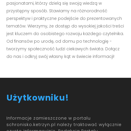
pasjonatami, którzy dzielą się swoją wiedzą w
przystępny sposób. Stawiamy na różnorodność
perspektyw i praktyczne podejście do prezentowanych
tematów. Wierzymy, że dostęp do wysokiej jakości treści
jest kluczem do osobistego rozwoju każdego czytelnika.
Od finansów po urodę, od domu po technologię -
tworzymy społeczność ludzi ciekawych świata. Dołącz
do nas i odkryj swój własny kąt w świecie informacji!
Użytkowniku!
Informacje zamieszczone w portalu
schronisko.ketrzyn.pl należy traktować wyłącznie
czysto informacyjnie. Redakcja Portalu