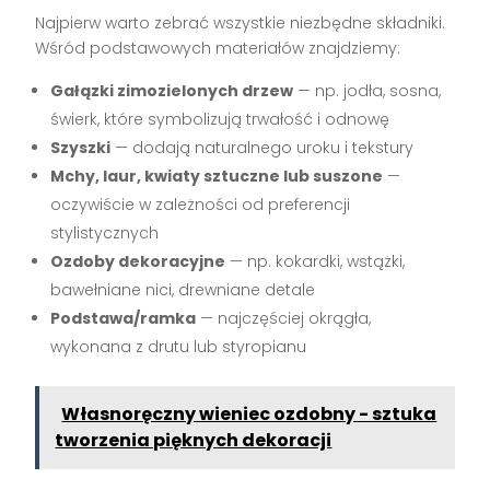
Najpierw warto zebrać wszystkie niezbędne składniki.
Wśród podstawowych materiałów znajdziemy:
Gałązki zimozielonych drzew
— np. jodła, sosna,
świerk, które symbolizują trwałość i odnowę
Szyszki
— dodają naturalnego uroku i tekstury
Mchy, laur, kwiaty sztuczne lub suszone
—
oczywiście w zależności od preferencji
stylistycznych
Ozdoby dekoracyjne
— np. kokardki, wstążki,
bawełniane nici, drewniane detale
Podstawa/ramka
— najczęściej okrągła,
wykonana z drutu lub styropianu
Własnoręczny wieniec ozdobny - sztuka
tworzenia pięknych dekoracji