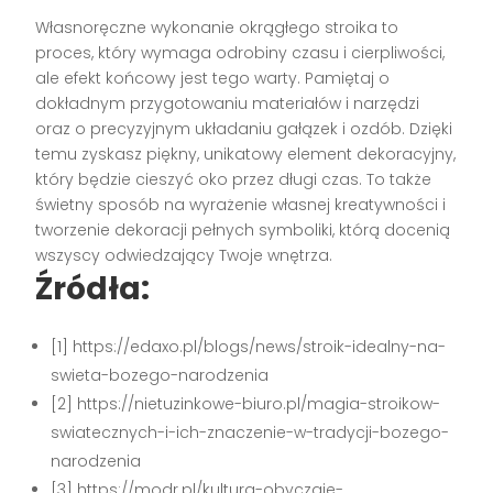
Własnoręczne wykonanie okrągłego stroika to
proces, który wymaga odrobiny czasu i cierpliwości,
ale efekt końcowy jest tego warty. Pamiętaj o
dokładnym przygotowaniu materiałów i narzędzi
oraz o precyzyjnym układaniu gałązek i ozdób. Dzięki
temu zyskasz piękny, unikatowy element dekoracyjny,
który będzie cieszyć oko przez długi czas. To także
świetny sposób na wyrażenie własnej kreatywności i
tworzenie dekoracji pełnych symboliki, którą docenią
wszyscy odwiedzający Twoje wnętrza.
Źródła:
[1] https://edaxo.pl/blogs/news/stroik-idealny-na-
swieta-bozego-narodzenia
[2] https://nietuzinkowe-biuro.pl/magia-stroikow-
swiatecznych-i-ich-znaczenie-w-tradycji-bozego-
narodzenia
[3] https://modr.pl/kultura-obyczaje-