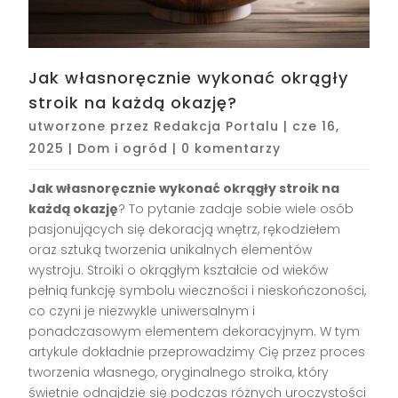
Jak własnoręcznie wykonać okrągły
stroik na każdą okazję?
utworzone przez
Redakcja Portalu
|
cze 16,
2025
|
Dom i ogród
|
0 komentarzy
Jak własnoręcznie wykonać okrągły stroik na
każdą okazję
? To pytanie zadaje sobie wiele osób
pasjonujących się dekoracją wnętrz, rękodziełem
oraz sztuką tworzenia unikalnych elementów
wystroju. Stroiki o okrągłym kształcie od wieków
pełnią funkcję symbolu wieczności i nieskończoności,
co czyni je niezwykle uniwersalnym i
ponadczasowym elementem dekoracyjnym. W tym
artykule dokładnie przeprowadzimy Cię przez proces
tworzenia własnego, oryginalnego stroika, który
świetnie odnajdzie się podczas różnych uroczystości