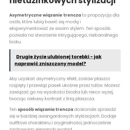
nietuzinkowych stylizacji
Asymetryczne wiązanie trencza
to propozycja dla
osób, które lubią bawić się modą i
eksperymentować ze swoim stylem. Ten sposób
pozwala na stworzenie intrygującego, niebanalnego
looku.
Drugie życie ulubionej torebki - jak
naprawić zniszczony model?
Aby uzyskać asymetryczny efekt, zostaw płaszcz
rozpięty i przewiąż pasek ukośnie przez tułów. Możesz
zawiązać go na wysokości biodra lub nieco wyżej,
tworząc ciekawy kontrast z linią płaszcza.
Ten
sposób wiązania trencza
doskonale sprawdzi
się w bardziej awangardowych stylizacjach. Dodaje
outfitowi charakteru i oryginalności, jednocześnie
zachowując elegancki wygląd.