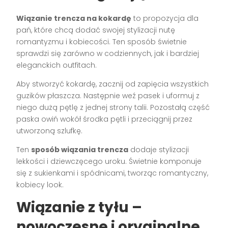
Wiązanie trencza na kokardę
to propozycja dla
pań, które chcą dodać swojej stylizacji nutę
romantyzmu i kobiecości. Ten sposób świetnie
sprawdzi się zarówno w codziennych, jak i bardziej
eleganckich outfitach.
Aby stworzyć kokardę, zacznij od zapięcia wszystkich
guzików płaszcza. Następnie weź pasek i uformuj z
niego dużą pętlę z jednej strony talii. Pozostałą część
paska owiń wokół środka pętli i przeciągnij przez
utworzoną szlufkę.
Ten
sposób wiązania trencza
dodaje stylizacji
lekkości i dziewczęcego uroku. Świetnie komponuje
się z sukienkami i spódnicami, tworząc romantyczny,
kobiecy look.
Wiązanie z tyłu –
nowoczesne i oryginalne