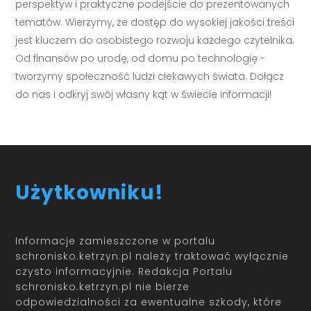
perspektyw i praktyczne podejście do prezentowanych
tematów. Wierzymy, że dostęp do wysokiej jakości treści
jest kluczem do osobistego rozwoju każdego czytelnika.
Od finansów po urodę, od domu po technologię -
tworzymy społeczność ludzi ciekawych świata. Dołącz
do nas i odkryj swój własny kąt w świecie informacji!
Użytkowniku!
Informacje zamieszczone w portalu
schronisko.ketrzyn.pl należy traktować wyłącznie
czysto informacyjnie. Redakcja Portalu
schronisko.ketrzyn.pl nie bierze
odpowiedzialności za ewentualne szkody, które