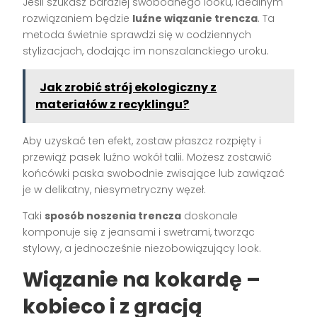
Jeśli szukasz bardziej swobodnego looku, idealnym
rozwiązaniem będzie
luźne wiązanie trencza
. Ta
metoda świetnie sprawdzi się w codziennych
stylizacjach, dodając im nonszalanckiego uroku.
Jak zrobić strój ekologiczny z
materiałów z recyklingu?
Aby uzyskać ten efekt, zostaw płaszcz rozpięty i
przewiąż pasek luźno wokół talii. Możesz zostawić
końcówki paska swobodnie zwisające lub zawiązać
je w delikatny, niesymetryczny węzeł.
Taki
sposób noszenia trencza
doskonale
komponuje się z jeansami i swetrami, tworząc
stylowy, a jednocześnie niezobowiązujący look.
Wiązanie na kokardę –
kobieco i z gracją