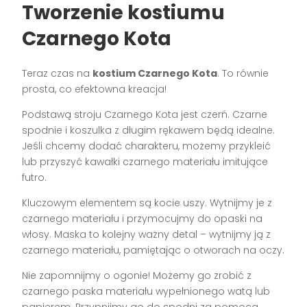
Tworzenie kostiumu
Czarnego Kota
Teraz czas na
kostium Czarnego Kota
. To równie
prosta, co efektowna kreacja!
Podstawą stroju Czarnego Kota jest czerń. Czarne
spodnie i koszulka z długim rękawem będą idealne.
Jeśli chcemy dodać charakteru, możemy przykleić
lub przyszyć kawałki czarnego materiału imitujące
futro.
Kluczowym elementem są kocie uszy. Wytnijmy je z
czarnego materiału i przymocujmy do opaski na
włosy. Maska to kolejny ważny detal – wytnijmy ją z
czarnego materiału, pamiętając o otworach na oczy.
Nie zapomnijmy o ogonie! Możemy go zrobić z
czarnego paska materiału wypełnionego watą lub
papierem. Przypnijmy go do spodni za pomocą