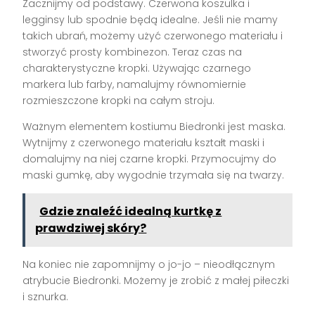
Zacznijmy od podstawy. Czerwona koszulka i
legginsy lub spodnie będą idealne. Jeśli nie mamy
takich ubrań, możemy użyć czerwonego materiału i
stworzyć prosty kombinezon. Teraz czas na
charakterystyczne kropki. Używając czarnego
markera lub farby, namalujmy równomiernie
rozmieszczone kropki na całym stroju.
Ważnym elementem kostiumu Biedronki jest maska.
Wytnijmy z czerwonego materiału kształt maski i
domalujmy na niej czarne kropki. Przymocujmy do
maski gumkę, aby wygodnie trzymała się na twarzy.
Gdzie znaleźć idealną kurtkę z
prawdziwej skóry?
Na koniec nie zapomnijmy o jo-jo – nieodłącznym
atrybucie Biedronki. Możemy je zrobić z małej piłeczki
i sznurka.