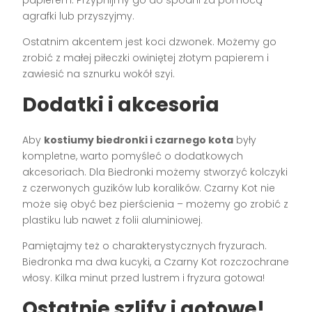
agrafki lub przyszyjmy.
Ostatnim akcentem jest koci dzwonek. Możemy go
zrobić z małej piłeczki owiniętej złotym papierem i
zawiesić na sznurku wokół szyi.
Dodatki i akcesoria
Aby
kostiumy biedronki i czarnego kota
były
kompletne, warto pomyśleć o dodatkowych
akcesoriach. Dla Biedronki możemy stworzyć kolczyki
z czerwonych guzików lub koralików. Czarny Kot nie
może się obyć bez pierścienia – możemy go zrobić z
plastiku lub nawet z folii aluminiowej.
Pamiętajmy też o charakterystycznych fryzurach.
Biedronka ma dwa kucyki, a Czarny Kot rozczochrane
włosy. Kilka minut przed lustrem i fryzura gotowa!
Ostatnie szlify i gotowe!