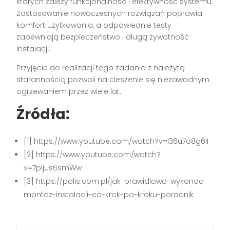
których zależy funkcjonalność i efektywność systemu.
Zastosowanie nowoczesnych rozwiązań poprawia
komfort użytkowania, a odpowiednie testy
zapewniają bezpieczeństwo i długą żywotność
instalacji.
Przyjęcie do realizacji tego zadania z należytą
starannością pozwoli na cieszenie się niezawodnym
ogrzewaniem przez wiele lat.
Źródła:
[1] https://www.youtube.com/watch?v=l36u7o8g6II
[2] https://www.youtube.com/watch?
v=7pljus6smWw
[3] https://polis.com.pl/jak-prawidlowo-wykonac-
montaz-instalacji-co-krok-po-kroku-poradnik