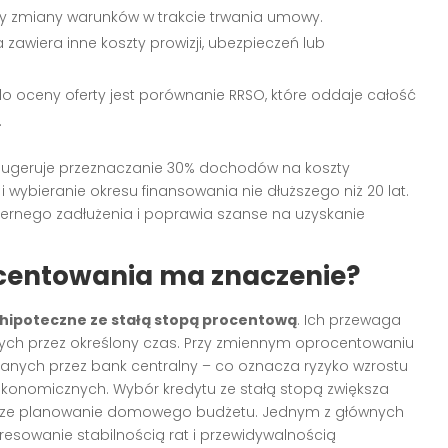
y zmiany warunków w trakcie trwania umowy.
 zawiera inne koszty prowizji, ubezpieczeń lub
 oceny oferty jest porównanie RRSO, które oddaje całość
.
 sugeruje przeznaczanie 30% dochodów na koszty
wybieranie okresu finansowania nie dłuższego niż 20 lat.
ernego zadłużenia i poprawia szanse na uzyskanie
ocentowania ma znaczenie?
 hipoteczne ze stałą stopą procentową
. Ich przewaga
wych przez określony czas. Przy zmiennym oprocentowaniu
anych przez bank centralny – co oznacza ryzyko wzrostu
ekonomicznych. Wybór kredytu ze stałą stopą zwiększa
ejsze planowanie domowego budżetu. Jednym z głównych
eresowanie stabilnością rat i przewidywalnością