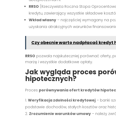
RRSO
(Rzeczywista Roczna Stopa Oprocentowan
kredytu, zawierający wszystkie składowe kosztó
Wkład własny
– najczęściej wymagany na poz
uzyskania atrakcyjnych warunków finansowani
Czy obecnie warto nadpłacać kredyt 
RRSO
pozwala najskuteczniej porównać oferty, p
marżę i wszystkie dodatkowe opłaty.
Jak wygląda proces poró
hipotecznych?
Proces
porównywania ofert kredytów hipote
Weryfikacja zdolności kredytowej
– banki sz
podstawie dochodów, stałych kosztów oraz histor
Zrozumienie warunków umowy
– należy zwr