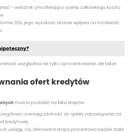
ia) – wskaźnik umożliwiający ocenę całkowitego kosztu
w.
iomie 20%, jego wysokość istotnie wpływa na możliwość
a.
hipoteczny?
onieważ uwzględnia nie tylko oprocentowanie, ale także
wnania ofert kredytów
cznych
można podzielić na kilka etapów:
czegółowo oceniają zdolność do spłaty zobowiązania na
ii kredytowej.
ócić uwagę, czy oferowana stopa procentowa będzie stała