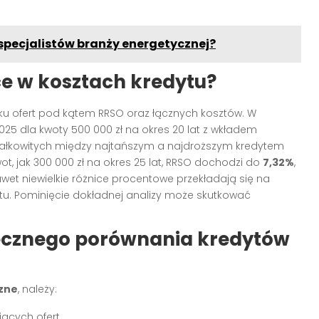
a specjalistów branży energetycznej?
e w kosztach kredytu?
ku ofert pod kątem RRSO oraz łącznych kosztów. W
025 dla kwoty 500 000 zł na okres 20 lat z wkładem
ałkowitych między najtańszym a najdroższym kredytem
wot, jak 300 000 zł na okres 25 lat, RRSO dochodzi do
7,32%
,
awet niewielkie różnice procentowe przekładają się na
ytu. Pominięcie dokładnej analizy może skutkować
tecznego porównania kredytów
zne
, należy:
jących ofert