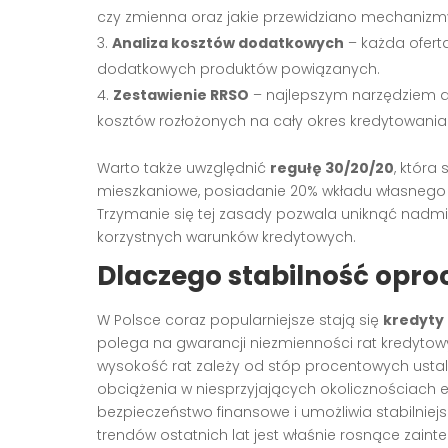
czy zmienna oraz jakie przewidziano mechanizm
Analiza kosztów dodatkowych
– każda oferta
dodatkowych produktów powiązanych.
Zestawienie RRSO
– najlepszym narzędziem do
kosztów rozłożonych na cały okres kredytowania
Warto także uwzględnić
regułę 30/20/20
, która
mieszkaniowe, posiadanie 20% wkładu własnego i 
Trzymanie się tej zasady pozwala uniknąć nadmi
korzystnych warunków kredytowych.
Dlaczego stabilność opr
W Polsce coraz popularniejsze stają się
kredyty
polega na gwarancji niezmienności rat kredyto
wysokość rat zależy od stóp procentowych ustal
obciążenia w niesprzyjających okolicznościach 
bezpieczeństwo finansowe i umożliwia stabilni
trendów ostatnich lat jest właśnie rosnące zaint