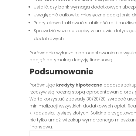
Ustalić, czy bank wymaga dodatkowych ubezp
Uwzględnić całkowite miesięczne obciążenie
Priorytetowo traktować stabilność rat i możliw
Sprawdzić wszelkie zapisy w umowie dotycząc
dodatkowych
Porównanie wyłącznie oprocentowania nie wystar
podjąć optymalną decyzję finansową.
Podsumowanie
Porównując
kredyty hipoteczne
podczas zakupu
rzeczywistą roczną stopą oprocentowania oraz p
Warto korzystać z zasady 30/20/20, zwracać uw
minimalizacji wszystkich dodatkowych opłat. Re
kilkadziesiąt tysięcy złotych. Solidne przygotow
nie tylko umożliwi zakup wymarzonego mieszkani
finansową.