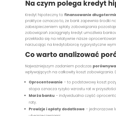
Na czym polega kredyt h
Kredyt hipoteczny to
finansowanie długoterm
praktyce oznacza to, że bank zapewnia środki n
zabezpieczeniem spłaty zobowiązania pozostaj
zobowiązań zaciągnięty kredyt umożliwia bankow
przekłada się na relatywnie niższe oprocentowa
narzucając na kredytobiorcę rygorystyczne wy
Co warto analizować por
Najważniejszym zadaniem podczas
porównywan
wpływających na całkowity koszt zobowiązania. 
Oprocentowanie
– to podstawowy koszt poży
stopa oznacza ryzyko wzrostu rat w przyszłoś
Marża banku
– indywidualna część oprocento
raty.
Prowizje i opłaty dodatkowe
– jednorazowe lu
ubezpieczeniami.