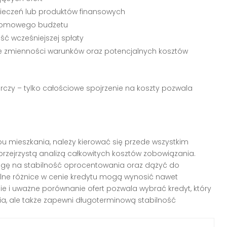
ieczeń lub produktów finansowych
 domowego budżetu
ość wcześniejszej spłaty
e zmienności warunków oraz potencjalnych kosztów
czy – tylko całościowe spojrzenie na koszty pozwala
 mieszkania, należy kierować się przede wszystkim
rzejrzystą analizą całkowitych kosztów zobowiązania.
agę na stabilność oprocentowania oraz dążyć do
alne różnice w cenie kredytu mogą wynosić nawet
anie i uważne porównanie ofert pozwala wybrać kredyt, który
a, ale także zapewni długoterminową stabilność