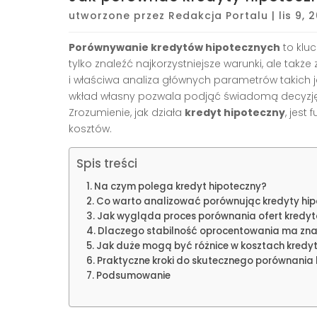
utworzone przez
Redakcja Portalu
|
lis 9, 
Porównywanie kredytów hipotecznych
to klu
tylko znaleźć najkorzystniejsze warunki, ale tak
i właściwa analiza głównych parametrów takich 
wkład własny pozwala podjąć świadomą decyzję 
Zrozumienie, jak działa
kredyt hipoteczny
, jest
kosztów.
Spis treści
Na czym polega kredyt hipoteczny?
Co warto analizować porównując kredyty hi
Jak wygląda proces porównania ofert kredy
Dlaczego stabilność oprocentowania ma zna
Jak duże mogą być różnice w kosztach kredy
Praktyczne kroki do skutecznego porównania
Podsumowanie