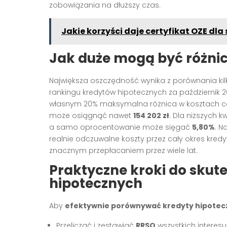
zobowiązania na dłuższy czas.
Jakie korzyści daje certyfikat OZE dl
Jak duże mogą być różnic
Największa oszczędność wynika z porównania kil
rankingu kredytów hipotecznych za październik 2
własnym 20% maksymalna różnica w kosztach c
może osiągnąć nawet
154 202 zł
. Dla niższych k
a samo oprocentowanie może sięgać
5,80%
. N
realnie odczuwalne koszty przez cały okres kred
znacznym przepłacaniem przez wiele lat.
Praktyczne kroki do sku
hipotecznych
Aby
efektywnie porównywać kredyty hipotec
Przeliczać i zestawiać
RRSO
wszystkich interesu