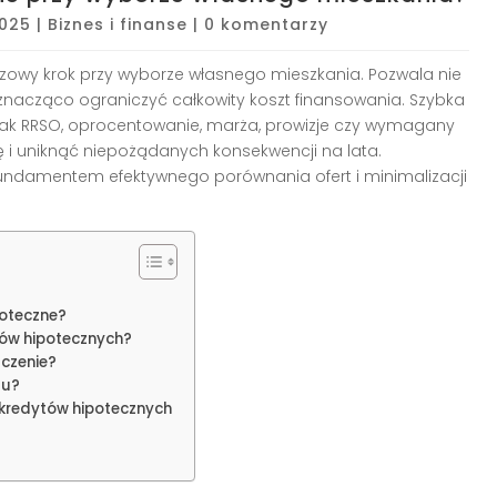
2025
|
Biznes i finanse
|
0 komentarzy
czowy krok przy wyborze własnego mieszkania. Pozwala nie
że znacząco ograniczyć całkowity koszt finansowania. Szybka
jak RRSO, oprocentowanie, marża, prowizje czy wymagany
i uniknąć niepożądanych konsekwencji na lata.
 fundamentem efektywnego porównania ofert i minimalizacji
poteczne?
tów hipotecznych?
czenie?
tu?
 kredytów hipotecznych