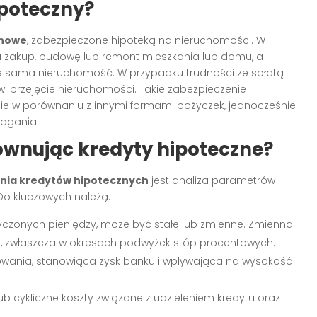
ipoteczny?
inowe
, zabezpieczone hipoteką na nieruchomości. W
a zakup, budowę lub remont mieszkania lub domu, a
e sama nieruchomość. W przypadku trudności ze spłatą
i przejęcie nieruchomości. Takie zabezpieczenie
nie w porównaniu z innymi formami pożyczek, jednocześnie
magania.
ównując kredyty hipoteczne?
ia kredytów hipotecznych
jest analiza parametrów
Do kluczowych należą:
czonych pieniędzy, może być stałe lub zmienne. Zmienna
ci, zwłaszcza w okresach podwyżek stóp procentowych.
wania, stanowiąca zysk banku i wpływająca na wysokość
b cykliczne koszty związane z udzieleniem kredytu oraz