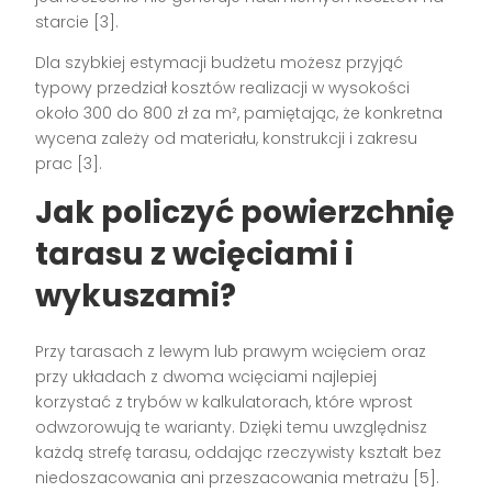
starcie [3].
Dla szybkiej estymacji budżetu możesz przyjąć
typowy przedział kosztów realizacji w wysokości
około 300 do 800 zł za m², pamiętając, że konkretna
wycena zależy od materiału, konstrukcji i zakresu
prac [3].
Jak policzyć powierzchnię
tarasu z wcięciami i
wykuszami?
Przy tarasach z lewym lub prawym wcięciem oraz
przy układach z dwoma wcięciami najlepiej
korzystać z trybów w kalkulatorach, które wprost
odwzorowują te warianty. Dzięki temu uwzględnisz
każdą strefę tarasu, oddając rzeczywisty kształt bez
niedoszacowania ani przeszacowania metrażu [5].