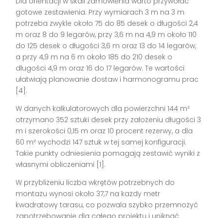
Dla orientacji w skali zamówienia warto przywołać
gotowe zestawienia. Przy wymiarach 3 m na 3 m
potrzeba zwykle około 75 do 85 desek o długości 2,4
m oraz 8 do 9 legarów, przy 3,6 m na 4,9 m około 110
do 125 desek o długości 3,6 m oraz 13 do 14 legarów,
a przy 4,9 m na 6 m około 185 do 210 desek o
długości 4,9 m oraz 16 do 17 legarów. Te wartości
ułatwiają planowanie dostaw i harmonogramu prac
[4].
W danych kalkulatorowych dla powierzchni 144 m²
otrzymano 352 sztuki desek przy założeniu długości 3
m i szerokości 0,15 m oraz 10 procent rezerwy, a dla
60 m² wychodzi 147 sztuk w tej samej konfiguracji.
Takie punkty odniesienia pomagają zestawić wyniki z
własnymi obliczeniami [1].
W przybliżeniu liczba wkrętów potrzebnych do
montażu wynosi około 37,7 na każdy metr
kwadratowy tarasu, co pozwala szybko przemnożyć
zapotrzebowanie dla całego projektu i uniknąć