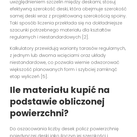
uwzględnieniem szczelin między deskami, stosuj
efektywną szerokość deski, która obejmuje szerokość
samej deski wraz z projektowaną szerokością spoiny.
Taki sposób liczenia przekłada się na dokładniejsze
szacunki potrzebnego materiału dla kształtów
regularnych i niestandardowych [2].
Kalkulatory przewidują warianty tarasów regularnych,
z jednym lub dwoma wcięciami oraz układy
niestandardowe, co pozwala wiernie odwzorować
większość planowanych form i szybciej zamknąć
etap wyliczeń [5].
Ile materiału kupić na
podstawie obliczonej
powierzchni?
Do oszacowania liczby desek policz powierzchnię
pojedynczej deski jako iloczyn jej szerokości i