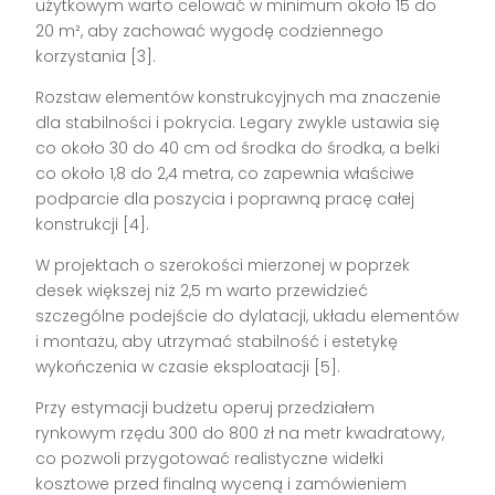
użytkowym warto celować w minimum około 15 do
20 m², aby zachować wygodę codziennego
korzystania [3].
Rozstaw elementów konstrukcyjnych ma znaczenie
dla stabilności i pokrycia. Legary zwykle ustawia się
co około 30 do 40 cm od środka do środka, a belki
co około 1,8 do 2,4 metra, co zapewnia właściwe
podparcie dla poszycia i poprawną pracę całej
konstrukcji [4].
W projektach o szerokości mierzonej w poprzek
desek większej niż 2,5 m warto przewidzieć
szczególne podejście do dylatacji, układu elementów
i montażu, aby utrzymać stabilność i estetykę
wykończenia w czasie eksploatacji [5].
Przy estymacji budżetu operuj przedziałem
rynkowym rzędu 300 do 800 zł na metr kwadratowy,
co pozwoli przygotować realistyczne widełki
kosztowe przed finalną wyceną i zamówieniem