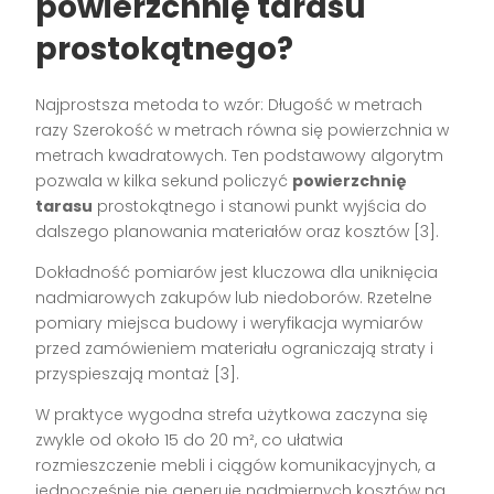
powierzchnię tarasu
prostokątnego?
Najprostsza metoda to wzór: Długość w metrach
razy Szerokość w metrach równa się powierzchnia w
metrach kwadratowych. Ten podstawowy algorytm
pozwala w kilka sekund policzyć
powierzchnię
tarasu
prostokątnego i stanowi punkt wyjścia do
dalszego planowania materiałów oraz kosztów [3].
Dokładność pomiarów jest kluczowa dla uniknięcia
nadmiarowych zakupów lub niedoborów. Rzetelne
pomiary miejsca budowy i weryfikacja wymiarów
przed zamówieniem materiału ograniczają straty i
przyspieszają montaż [3].
W praktyce wygodna strefa użytkowa zaczyna się
zwykle od około 15 do 20 m², co ułatwia
rozmieszczenie mebli i ciągów komunikacyjnych, a
jednocześnie nie generuje nadmiernych kosztów na