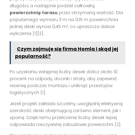
długości, a następnie podziel całkowitą
powierzchnię tarasu
przez otrzymaną wartość. Dla
popularnego wymiaru 3 m na 0,15 m powierzchnia
jednej deski wynosi 0,45 m², co upraszcza dalsze
wyliczenia [1][2].
Czym zajmuje się firma Homla i skąd jej
popularność?
Po uzyskaniu wstępnej liczby desek dolicz około 10
procent na odpady, docinki i straty, aby zapewnić
rezerwę podczas montażu i uniknąć przestojów
logistycznych [1].
Jeżeli projekt zakłada szczeliny, uwzględnij efektywną
szerokość deski obejmującą zarówno element, jak i
spoinę. Dzięki temu przeliczenie liczby desek lepiej
odpowiada rzeczywistej zabudowie powierzchni [2].