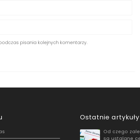
podczas pisania kolejnych komentarzy.
u
Ostatnie artykuły
as
Od czego zależ
są ustalane c