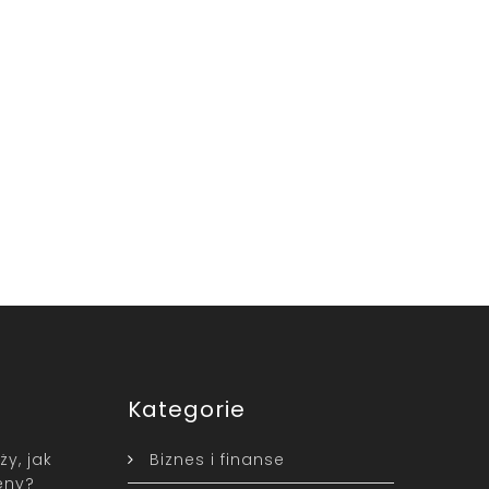
Kategorie
y, jak
Biznes i finanse
eny?