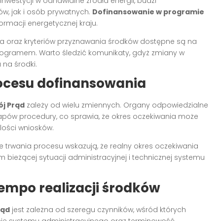
nwestycji w odnawialne źródła energii, budzi
w, jak i osób prywatnych.
Dofinansowanie w programie
ormacji energetycznej kraju.
ia oraz kryteriów przyznawania środków dostępne są na
 programem. Warto śledzić komunikaty, gdyż zmiany w
na środki.
rocesu dofinansowania
j Prąd
zależy od wielu zmiennych. Organy odpowiedzialne
tapów procedury, co sprawia, że okres oczekiwania może
ilości wniosków.
trwania procesu wskazują, że realny okres oczekiwania
bieżącej sytuacji administracyjnej i technicznej systemu
empo realizacji środków
rąd
jest zależna od szeregu czynników, wśród których