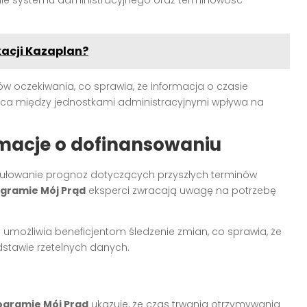
nie systemu administracyjnego oraz terminowość
kacji Kazaplan?
w oczekiwania, co sprawia, że informacja o czasie
praca między jednostkami administracyjnymi wpływa na
rmacje o dofinansowaniu
ułowanie prognoz dotyczących przyszłych terminów
gramie Mój Prąd
eksperci zwracają uwagę na potrzebę
 umożliwia beneficjentom śledzenie zmian, co sprawia, że
stawie rzetelnych danych.
ogramie Mój Prąd
ukazuje, że czas trwania otrzymywania