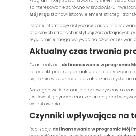
Program, który został stworzony celem wsparcia i
zainteresowanie zarówno w środowisku inwestoró
Mój Prąd
stanowi istotny element strategii transf
Istotne informacje dotyczące zasad finansowan
oficjalnych stronach instytucji zarządzających
regulaminie mogą wpływać na czas oczekiwania 
Aktualny czas trwania p
Czas realizacji
dofinansowanie w programie Mó
za projekt publikują aktualne dane dotyczące e
się różnić w zależności od zatłoczenia systemu i 
Szczegółowe informacje o przewidywanym czasie 
jest kwestią dynamiczną, zmienianą pod wpływem 
wnioskowania.
Czynniki wpływające na t
Realizacja
dofinansowanie w programie Mój P