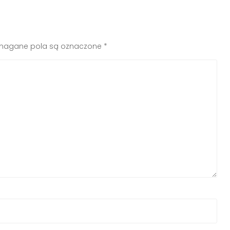
agane pola są oznaczone
*