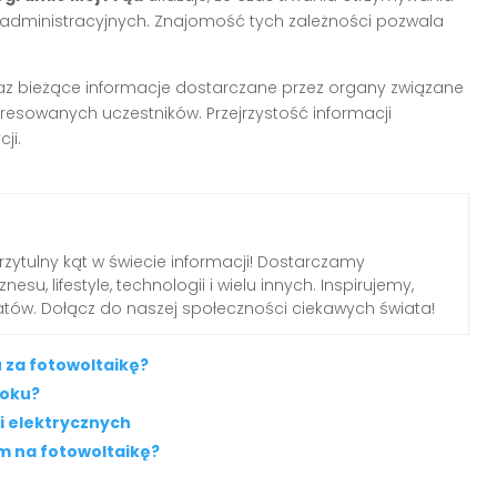
w administracyjnych. Znajomość tych zależności pozwala
 bieżące informacje dostarczane przez organy związane
resowanych uczestników. Przejrzystość informacji
ji.
przytulny kąt w świecie informacji! Dostarczamy
nesu, lifestyle, technologii i wielu innych. Inspirujemy,
tów. Dołącz do naszej społeczności ciekawych świata!
 za fotowoltaikę?
roku?
i elektrycznych
m na fotowoltaikę?