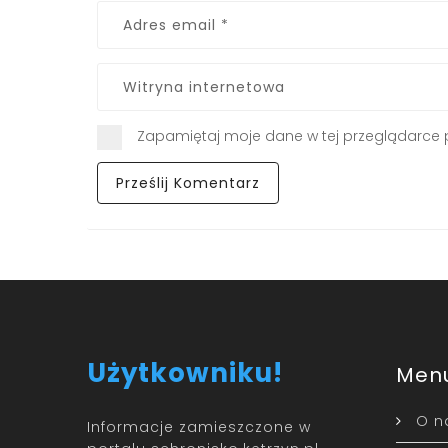
Zapamiętaj moje dane w tej przeglądarce 
Użytkowniku!
Men
O n
Informacje zamieszczone w