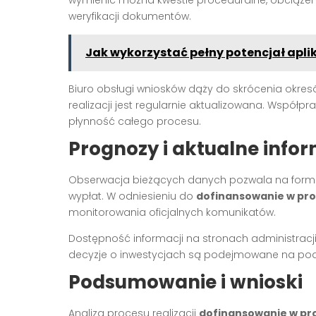
wymienić można kwestie proceduralne, obciąże
weryfikacji dokumentów.
Jak wykorzystać pełny potencjał apli
Biuro obsługi wniosków dąży do skrócenia okresó
realizacji jest regularnie aktualizowana. Współ
płynność całego procesu.
Prognozy i aktualne info
Obserwacja bieżących danych pozwala na form
wypłat. W odniesieniu do
dofinansowanie w pro
monitorowania oficjalnych komunikatów.
Dostępność informacji na stronach administracji
decyzje o inwestycjach są podejmowane na pod
Podsumowanie i wnioski
Analiza procesu realizacji
dofinansowanie w pr