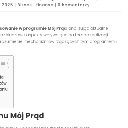
, 2025
|
Biznes i finanse
|
0 komentarzy
sowanie w programie Mój Prąd
, analizując aktualne
az kluczowe aspekty wpływające na tempo realizacji
a zrozumienie mechanizmów rządzących tym programem i
ia
dków
aniu
mu Mój Prąd