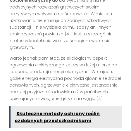
Kocioł elektryczny do CO
wyróżnia się na tle
tradycyjnych rozwiązań grzewczych swoim
pozytywnym wpływem na środowisko. W miejscu
użytkowania nie emituje on żadnych szkodliwych
substancji – nie wydziela dymu, sadzy ani innych
zanieczyszczeń powietrza [4]. Jest to szczególnie
istotne w kontekście walki ze smogiem w okresie
grzewczym.
Warto jednak pamiętać, że ekologiczny aspekt
ogrzewania elektrycznego zależy w dużej mierze od
sposobu produkcji energii elektrycznej. W krajach,
gdzie energia elektryczna pochodzi głównie ze źródeł
odnawialnych, ogrzewanie elektryczne jest znacznie
bardziej przyjazne środowisku niż w państwach
opierających swoją energetykę na węglu [4].
Skuteczne metody ochrony roślin
ozdobnych przed szkodnikami