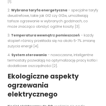
[1].
2.
Wybrana taryfa energetyczna
– specjalne taryfy
dwustrefowe, takie jak G12 czy G12w, umożliwiają
tańsze ogrzewanie w wybranych godzinach, co
może znacząco obniżyć ogólne koszty [3].
3.
Temperatura wewnątrz pomieszczeń
– każdy
stopień różnicy przekłada się na około 5-7% zmianę
zużycia energii [4].
4.
System sterowania
– nowoczesne, inteligentne
termostaty pozwalają na optymalizację pracy kotła i
dodatkowe oszczędności [2].
Ekologiczne aspekty
ogrzewania
elektrycznego