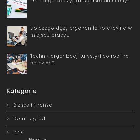
Od czego zależy, jak są ustalane ceny?
Do czego dąży ergonomia korekcyjna w
miejscu pracy…
Technik organizacji turystyki co robi na
co dzień?
Kategorie
Biznes i finanse
Dom i ogród
Inne