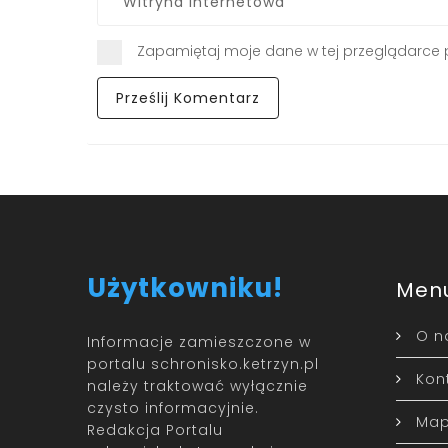
Zapamiętaj moje dane w tej przeglądarce 
Użytkowniku!
Men
O n
Informacje zamieszczone w
portalu schronisko.ketrzyn.pl
Kon
należy traktować wyłącznie
czysto informacyjnie.
Map
Redakcja Portalu