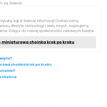
 się świecie.
przytulny kąt w świecie informacji! Dostarczamy
nesu, lifestyle, technologii i wielu innych. Inspirujemy,
tów. Dołącz do naszej społeczności ciekawych świata!
- miniaturowa choinka krok po kroku
święta?
urowa choinka krok po kroku
 choinki?
a choince