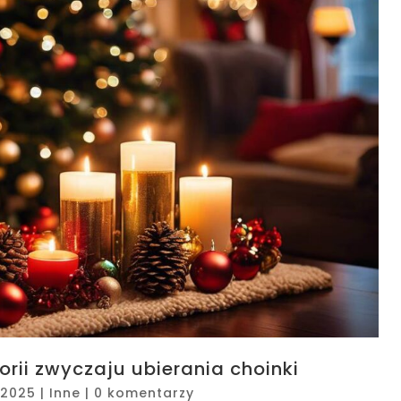
rii zwyczaju ubierania choinki
, 2025
|
Inne
|
0 komentarzy