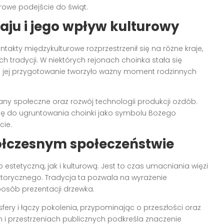
urowe podejście do świąt.
ju i jego wpływ kulturowy
takty międzykulturowe rozprzestrzenił się na różne kraje,
 tradycji. W niektórych rejonach choinka stała się
 jej przygotowanie tworzyło ważny moment rodzinnych
ny społeczne oraz rozwój technologii produkcji ozdób.
się do ugruntowania choinki jako symbolu Bożego
cie.
ółczesnym społeczeństwie
 estetyczną, jak i kulturową. Jest to czas umacniania więzi
torycznego. Tradycja ta pozwala na wyrażenie
posób prezentacji drzewka.
ry i łączy pokolenia, przypominając o przeszłości oraz
i przestrzeniach publicznych podkreśla znaczenie