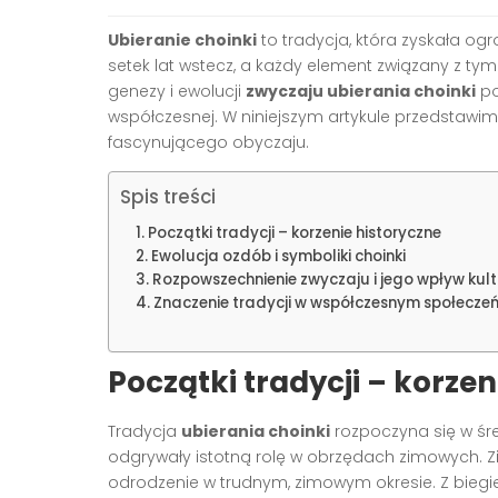
Ubieranie choinki
to tradycja, która zyskała og
setek lat wstecz, a każdy element związany z ty
genezy i ewolucji
zwyczaju ubierania choinki
po
współczesnej. W niniejszym artykule przedstawi
fascynującego obyczaju.
Spis treści
Początki tradycji – korzenie historyczne
Ewolucja ozdób i symboliki choinki
Rozpowszechnienie zwyczaju i jego wpływ kul
Znaczenie tradycji w współczesnym społeczeń
Początki tradycji – korzen
Tradycja
ubierania choinki
rozpoczyna się w śre
odgrywały istotną rolę w obrzędach zimowych. Zi
odrodzenie w trudnym, zimowym okresie. Z biegi