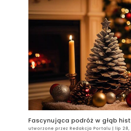
Fascynująca podróż w głąb histo
utworzone przez
Redakcja Portalu
|
lip 28