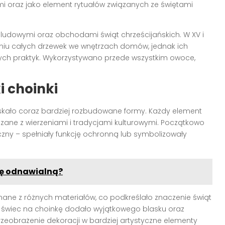
 oraz jako element rytuałów związanych ze świętami
i ludowymi oraz obchodami świąt chrześcijańskich. W XV i
ianiu całych drzewek we wnętrzach domów, jednak ich
ych praktyk. Wykorzystywano przede wszystkim owoce,
i choinki
kało coraz bardziej rozbudowane formy. Każdy element
ązane z wierzeniami i tradycjami kulturowymi. Początkowo
czny – spełniały funkcję ochronną lub symbolizowały
kę odnawialną?
ane z różnych materiałów, co podkreślało znaczenie świąt
i świec na choinkę dodało wyjątkowego blasku oraz
zeobrażenie dekoracji w bardziej artystyczne elementy