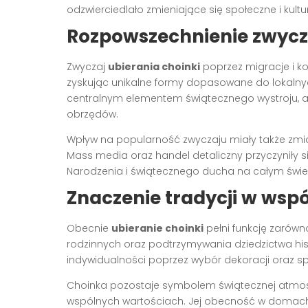
odzwierciedlało zmieniające się społeczne i kult
Rozpowszechnienie zwycza
Zwyczaj
ubierania choinki
poprzez migracje i kon
zyskując unikalne formy dopasowane do lokalnych
centralnym elementem świątecznego wystroju, a
obrzędów.
Wpływ na popularność zwyczaju miały także zmia
Mass media oraz handel detaliczny przyczyniły 
Narodzenia i świątecznego ducha na całym świe
Znaczenie tradycji w wsp
Obecnie
ubieranie choinki
pełni funkcję zarówno
rodzinnych oraz podtrzymywania dziedzictwa his
indywidualności poprzez wybór dekoracji oraz s
Choinka pozostaje symbolem świątecznej atmosfe
wspólnych wartościach. Jej obecność w domach 