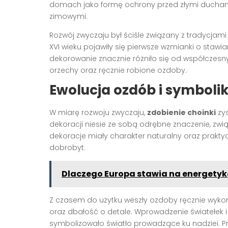
domach jako formę ochrony przed złymi duchami
zimowymi.
Rozwój zwyczaju był ściśle związany z tradycjam
XVI wieku pojawiły się pierwsze wzmianki o staw
dekorowanie znacznie różniło się od współczesn
orzechy oraz ręcznie robione ozdoby.
Ewolucja ozdób i symbolik
W miarę rozwoju zwyczaju,
zdobienie choinki
zys
dekoracji niesie ze sobą odrębne znaczenie, zwi
dekoracje miały charakter naturalny oraz prakty
dobrobyt.
Dlaczego Europa stawia na energety
Z czasem do użytku weszły ozdoby ręcznie wykon
oraz dbałość o detale. Wprowadzenie światełek 
symbolizowało światło prowadzące ku nadziei. Pr