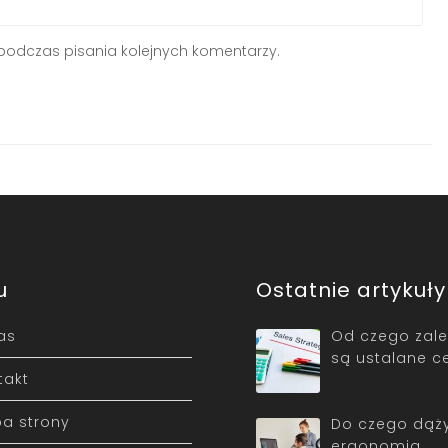
podczas pisania kolejnych komentarzy.
u
Ostatnie artykuły
as
Od czego zależ
są ustalane c
takt
a strony
Do czego dąż
ergonomia