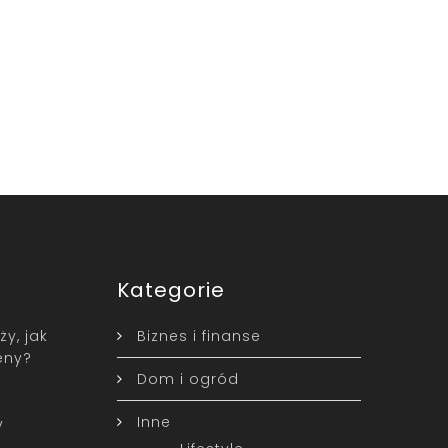
Kategorie
y, jak
Biznes i finanse
eny?
Dom i ogród
Inne
y