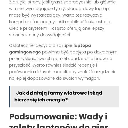
Z drugiej strony, jeśli grasz sporadycznie lub głównie
w mniej wymagające tytuły, standardowy laptop
może być wystarczający. Warto też rozważyć
komputer stacjonarny, jeśli mobilność nie jest dla
Ciebie priorytetem – często oferują one lepszy
stosunek ceny do wydajności.
Ostatecznie, decyzja o zakupie
laptopa
gamingowego
powinna być podjęta po dokładnym
przemyśleniu swoich potrzeb, budżetu i planów na
przyszłość. Warto również śledzić recenzje i
porównania różnych modeli, aby znaleźć urządzenie
najlepiej dopasowane do swoich wymagań.
Jak działają farmy wiatrowe i skąd
bierze się ich energia?
Podsumowanie: Wady i
zalety laptopów do gier