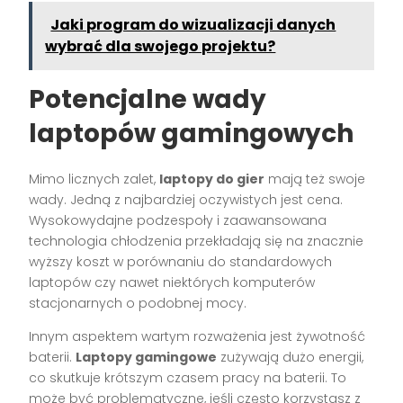
Jaki program do wizualizacji danych
wybrać dla swojego projektu?
Potencjalne wady
laptopów gamingowych
Mimo licznych zalet,
laptopy do gier
mają też swoje
wady. Jedną z najbardziej oczywistych jest cena.
Wysokowydajne podzespoły i zaawansowana
technologia chłodzenia przekładają się na znacznie
wyższy koszt w porównaniu do standardowych
laptopów czy nawet niektórych komputerów
stacjonarnych o podobnej mocy.
Innym aspektem wartym rozważenia jest żywotność
baterii.
Laptopy gamingowe
zużywają dużo energii,
co skutkuje krótszym czasem pracy na baterii. To
może być problematyczne, jeśli często korzystasz z